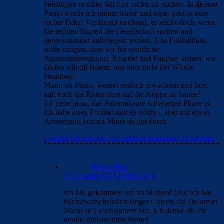
beleidigen möchte, hat hier nichts zu suchen. In diesem
Punkt werde ich immer härter und sage, geht in eure
rechte Ecke! Verdammt nochmal, es reicht doch, wenn
die rechten Idioten die Gesellschaft spalten und
gegeneinander aufwiegeln wollen. Uns Fußballfans
sollte einigen, dass wir für sportliche
Auseinandersetzung, Respekt und Fairplay stehen, wir
dürfen stilvoll lästern, uns aber nicht der Würde
berauben!
Mann oh Mann, werdet endlich erwachsen und hört
auf, euch die Eimerchen auf die Köppe zu hauen!
Ich gebe ja zu, das Pubertät eine schwierige Phase ist –
ich habe zwei Töchter und es erlebt -, aber mit etwas
Anstregung kommt Mann da gut durch…
Loggen Sie sich ein, um einen Kommentar abzugeben
Barca-Biest
21. August 2024 Beim 15:16
Ich bin gekommen um zu bleiben! Und ich bin
höchstwatscheinlich länger Culerin ald Du armer
Wicht an Lebensjahren bist. Ich danke die für
deuine entlarventen Worte!