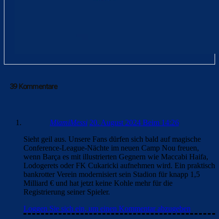
39 Kommentare
MiamiMessi
20. August 2024 Beim 14:26
Sieht geil aus. Unsere Fans dürfen sich bald auf magische
Conference-League-Nächte im neuen Camp Nou freuen,
wenn Barça es mit illustrierten Gegnern wie Maccabi Haifa,
Lodogerets oder FK Cukaricki aufnehmen wird. Ein praktisch
bankrotter Verein modernisiert sein Stadion für knapp 1,5
Milliard € und hat jetzt keine Kohle mehr für die
Registrierung seiner Spieler.
Loggen Sie sich ein, um einen Kommentar abzugeben