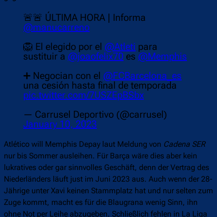
🚨🚨 ÚLTIMA HORA | Informa
@manucarreno
🦁 El elegido por el
@Atleti
para
sustituir a
@joaofelix70
es
@Memphis
➕ Negocian con el
@FCBarcelona_es
una cesión hasta final de temporada
pic.twitter.com/7USZEpBSbx
— Carrusel Deportivo (@carrusel)
January 10, 2023
Atlético will Memphis Depay laut Meldung von
Cadena SER
nur bis Sommer ausleihen. Für Barça wäre dies aber kein
lukratives oder gar sinnvolles Geschäft, denn der Vertrag des
Niederländers läuft just im Juni 2023 aus. Auch wenn der 28-
Jährige unter Xavi keinen Stammplatz hat und nur selten zum
Zuge kommt, macht es für die Blaugrana wenig Sinn, ihn
ohne Not per Leihe abzugeben. Schließlich fehlen in La Liga