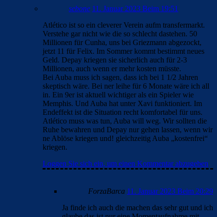
sebone
11. Januar 2023 Beim 19:51
Atlético ist so ein cleverer Verein aufm transfermarkt.
Verstehe gar nicht wie die so schlecht dastehen. 50
Millionen für Cunha, uns bei Griezmann abgezockt,
jetzt 11 für Felix. Im Sommer kommt bestimmt neues
Geld. Depay kriegen sie sicherlich auch für 2-3
Millionen, auch wenn er mehr kosten müsste.
Bei Auba muss ich sagen, dass ich bei 1 1/2 Jahren
skeptisch wäre. Bei ner leihe für 6 Monate wäre ich all
in. Ein 9er ist aktuell wichtiger als ein Spieler wie
Memphis. Und Auba hat unter Xavi funktioniert. Im
Endeffekt ist die Situation recht komfortabel für uns.
Atlético muss was tun, Auba will weg. Wir sollten die
Ruhe bewahren und Depay nur gehen lassen, wenn wir
ne Ablöse kriegen und! gleichzeitig Auba „kostenfrei“
kriegen.
Loggen Sie sich ein, um einen Kommentar abzugeben
ForzaBarca
11. Januar 2023 Beim 20:29
Ja finde ich auch die machen das sehr gut und ich
glaube das ist nur eine Momentaufnahme mit