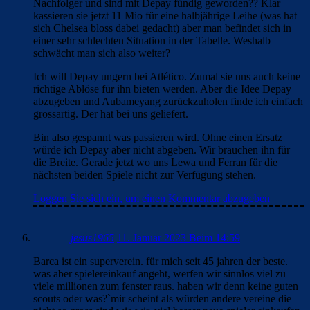
Nachfolger und sind mit Depay fündig geworden?? Klar
kassieren sie jetzt 11 Mio für eine halbjährige Leihe (was hat
sich Chelsea bloss dabei gedacht) aber man befindet sich in
einer sehr schlechten Situation in der Tabelle. Weshalb
schwächt man sich also weiter?
Ich will Depay ungern bei Atlético. Zumal sie uns auch keine
richtige Ablöse für ihn bieten werden. Aber die Idee Depay
abzugeben und Aubameyang zurückzuholen finde ich einfach
grossartig. Der hat bei uns geliefert.
Bin also gespannt was passieren wird. Ohne einen Ersatz
würde ich Depay aber nicht abgeben. Wir brauchen ihn für
die Breite. Gerade jetzt wo uns Lewa und Ferran für die
nächsten beiden Spiele nicht zur Verfügung stehen.
Loggen Sie sich ein, um einen Kommentar abzugeben
jesus1965
11. Januar 2023 Beim 14:59
Barca ist ein superverein. für mich seit 45 jahren der beste.
was aber spielereinkauf angeht, werfen wir sinnlos viel zu
viele millionen zum fenster raus. haben wir denn keine guten
scouts oder was?`mir scheint als würden andere vereine die