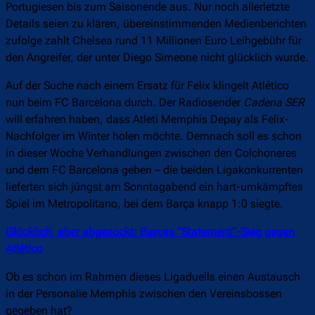
Portugiesen bis zum Saisonende aus. Nur noch allerletzte
Details seien zu klären, übereinstimmenden Medienberichten
zufolge zahlt Chelsea rund 11 Millionen Euro Leihgebühr für
den Angreifer, der unter Diego Simeone nicht glücklich wurde.
Auf der Suche nach einem Ersatz für Felix klingelt Atlético
nun beim FC Barcelona durch. Der Radiosender
Cadena SER
will erfahren haben, dass Atleti Memphis Depay als Felix-
Nachfolger im Winter holen möchte. Demnach soll es schon
in dieser Woche Verhandlungen zwischen den Colchoneres
und dem FC Barcelona geben – die beiden Ligakonkurrenten
lieferten sich jüngst am Sonntagabend ein hart-umkämpftes
Spiel im Metropolitano, bei dem Barça knapp 1:0 siegte.
Glücklich, aber abgezockt: Barças “Statement”-Sieg gegen
Atlético
Ob es schon im Rahmen dieses Ligaduells einen Austausch
in der Personalie Memphis zwischen den Vereinsbossen
gegeben hat?