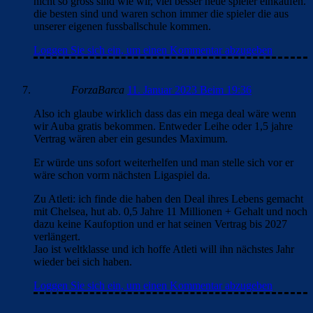
nicht so gross sind wie wir, viel besser neue spieler einkaufen.
die besten sind und waren schon immer die spieler die aus
unserer eigenen fussballschule kommen.
Loggen Sie sich ein, um einen Kommentar abzugeben
ForzaBarca
11. Januar 2023 Beim 19:36
Also ich glaube wirklich dass das ein mega deal wäre wenn
wir Auba gratis bekommen. Entweder Leihe oder 1,5 jahre
Vertrag wären aber ein gesundes Maximum.
Er würde uns sofort weiterhelfen und man stelle sich vor er
wäre schon vorm nächsten Ligaspiel da.
Zu Atleti: ich finde die haben den Deal ihres Lebens gemacht
mit Chelsea, hut ab. 0,5 Jahre 11 Millionen + Gehalt und noch
dazu keine Kaufoption und er hat seinen Vertrag bis 2027
verlängert.
Jao ist weltklasse und ich hoffe Atleti will ihn nächstes Jahr
wieder bei sich haben.
Loggen Sie sich ein, um einen Kommentar abzugeben