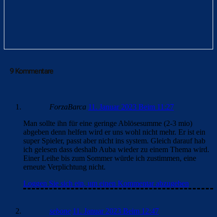
9 Kommentare
ForzaBarca
11. Januar 2023 Beim 11:27
Man sollte ihn für eine geringe Ablösesumme (2-3 mio)
abgeben denn helfen wird er uns wohl nicht mehr. Er ist ein
super Spieler, passt aber nicht ins system. Gleich darauf hab
ich gelesen dass deshalb Auba wieder zu einem Thema wird.
Einer Leihe bis zum Sommer würde ich zustimmen, eine
erneute Verplichtung nicht.
Loggen Sie sich ein, um einen Kommentar abzugeben
sebone
11. Januar 2023 Beim 12:47