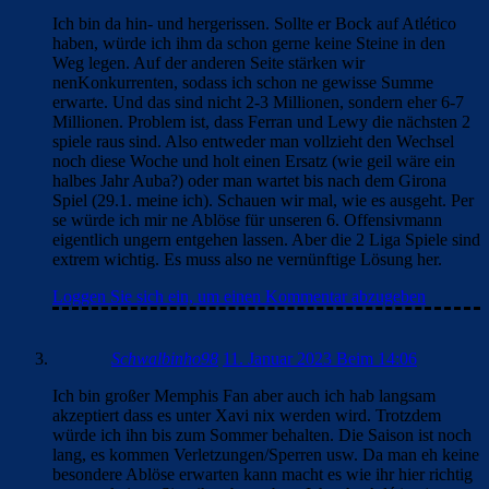
Ich bin da hin- und hergerissen. Sollte er Bock auf Atlético
haben, würde ich ihm da schon gerne keine Steine in den
Weg legen. Auf der anderen Seite stärken wir
nenKonkurrenten, sodass ich schon ne gewisse Summe
erwarte. Und das sind nicht 2-3 Millionen, sondern eher 6-7
Millionen. Problem ist, dass Ferran und Lewy die nächsten 2
spiele raus sind. Also entweder man vollzieht den Wechsel
noch diese Woche und holt einen Ersatz (wie geil wäre ein
halbes Jahr Auba?) oder man wartet bis nach dem Girona
Spiel (29.1. meine ich). Schauen wir mal, wie es ausgeht. Per
se würde ich mir ne Ablöse für unseren 6. Offensivmann
eigentlich ungern entgehen lassen. Aber die 2 Liga Spiele sind
extrem wichtig. Es muss also ne vernünftige Lösung her.
Loggen Sie sich ein, um einen Kommentar abzugeben
Schwalbinho98
11. Januar 2023 Beim 14:06
Ich bin großer Memphis Fan aber auch ich hab langsam
akzeptiert dass es unter Xavi nix werden wird. Trotzdem
würde ich ihn bis zum Sommer behalten. Die Saison ist noch
lang, es kommen Verletzungen/Sperren usw. Da man eh keine
besondere Ablöse erwarten kann macht es wie ihr hier richtig