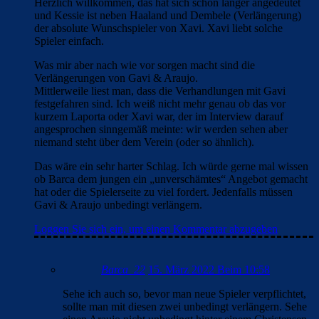
Herzlich willkommen, das hat sich schon länger angedeutet
und Kessie ist neben Haaland und Dembele (Verlängerung)
der absolute Wunschspieler von Xavi. Xavi liebt solche
Spieler einfach.
Was mir aber nach wie vor sorgen macht sind die
Verlängerungen von Gavi & Araujo.
Mittlerweile liest man, dass die Verhandlungen mit Gavi
festgefahren sind. Ich weiß nicht mehr genau ob das vor
kurzem Laporta oder Xavi war, der im Interview darauf
angesprochen sinngemäß meinte: wir werden sehen aber
niemand steht über dem Verein (oder so ähnlich).
Das wäre ein sehr harter Schlag. Ich würde gerne mal wissen
ob Barca dem jungen ein „unverschämtes“ Angebot gemacht
hat oder die Spielerseite zu viel fordert. Jedenfalls müssen
Gavi & Araujo unbedingt verlängern.
Loggen Sie sich ein, um einen Kommentar abzugeben
Barca_22
15. März 2022 Beim 10:58
Sehe ich auch so, bevor man neue Spieler verpflichtet,
sollte man mit diesen zwei unbedingt verlängern. Sehe