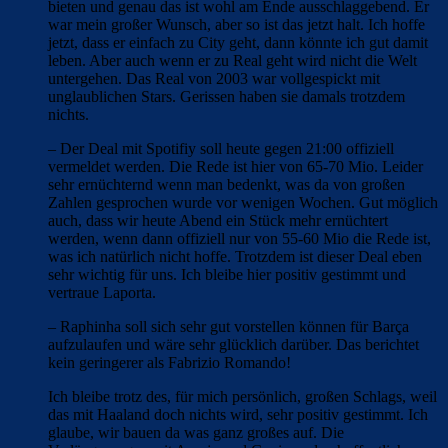
bieten und genau das ist wohl am Ende ausschlaggebend. Er
war mein großer Wunsch, aber so ist das jetzt halt. Ich hoffe
jetzt, dass er einfach zu City geht, dann könnte ich gut damit
leben. Aber auch wenn er zu Real geht wird nicht die Welt
untergehen. Das Real von 2003 war vollgespickt mit
unglaublichen Stars. Gerissen haben sie damals trotzdem
nichts.
– Der Deal mit Spotifiy soll heute gegen 21:00 offiziell
vermeldet werden. Die Rede ist hier von 65-70 Mio. Leider
sehr ernüchternd wenn man bedenkt, was da von großen
Zahlen gesprochen wurde vor wenigen Wochen. Gut möglich
auch, dass wir heute Abend ein Stück mehr ernüchtert
werden, wenn dann offiziell nur von 55-60 Mio die Rede ist,
was ich natürlich nicht hoffe. Trotzdem ist dieser Deal eben
sehr wichtig für uns. Ich bleibe hier positiv gestimmt und
vertraue Laporta.
– Raphinha soll sich sehr gut vorstellen können für Barça
aufzulaufen und wäre sehr glücklich darüber. Das berichtet
kein geringerer als Fabrizio Romando!
Ich bleibe trotz des, für mich persönlich, großen Schlags, weil
das mit Haaland doch nichts wird, sehr positiv gestimmt. Ich
glaube, wir bauen da was ganz großes auf. Die