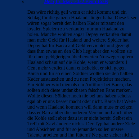
Melo
15. März 2022 Beim 16:09
Das wäre richtig geil wenn er nicht kommt und ein
Schlag für die ganzen Haaland Jünger haha. Diese User
wären sogar bereit den halben Kader mitsamt den
loyalen Spielern zu verkaufen nur um Haaland zu
holen. Manche wollten sogar Depay verkaufen damit
man mehr Geld für Haaland und weitere Spieler hat.
Depay hat für Barca auf Geld verzichtet und gezeigt
dass ihm etwas an den Club liegt aber den wollten sie
für einen geldgierigen überbewerten Norweger opfern.
Haaland schaut auf die Kohle, wenn er woanders 1
Cent mehr verdient dann entscheidet er sich gegen
Barca und für so einen Söldner wollten sie den halben
Kader austauschen und zu nem Projektleiter machen.
Ein Söldner wird niemals ein Anführer bei Barca, das
sollten sich diese undankbaren falschen Fans merken.
Wollte diesen Söldner noch nie bei uns haben scheiss
egal ob er uns besser macht oder nicht. Barca hat Werte
und wenn Haaland kommen will dann muss er zeigen
dass er Barca über die anderen Vereine und auch über
die Kohle stellt aber dazu ist er nicht bereit. Selbst ein
Treff mit Xavi änderte nichts. Der Typ hat andere Ziele
und Absichten und für so jemanden sollen unsere
Talente arbeiten und ihn füttern? Ne ganz sicher nicht.