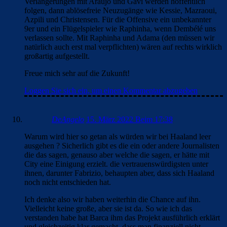
Verlängerungen mit Araujo und Gavi werden hoffentlich
folgen, dann ablösefreie Neuzugänge wie Kessie, Mazraoui,
Azpili und Christensen. Für die Offensive ein unbekannter
9er und ein Flügelspieler wie Raphinha, wenn Dembélé uns
verlassen sollte. Mit Raphinha und Adama (den müssen wir
natürlich auch erst mal verpflichten) wären auf rechts wirklich
großartig aufgestellt.
Freue mich sehr auf die Zukunft!
Loggen Sie sich ein, um einen Kommentar abzugeben
DeAngelo
15. März 2022 Beim 17:38
Warum wird hier so getan als würden wir bei Haaland leer
ausgehen ? Sicherlich gibt es die ein oder andere Journalisten
die das sagen, genauso aber welche die sagen, er hätte mit
City eine Einigung erzielt. die vertrauenswürdigsten unter
ihnen, darunter Fabrizio, behaupten aber, dass sich Haaland
noch nicht entschieden hat.
Ich denke also wir haben weiterhin die Chance auf ihn.
Vielleicht keine große, aber sie ist da. So wie ich das
verstanden habe hat Barca ihm das Projekt ausführlich erklärt
und gleichzeitig klar gemacht, dass man finanziell nicht