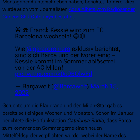
Montagabend unterschrieben haben, berichtet Romero, dies
wurde auch vom Journalisten
Adria Albets vom Radiosender
Cadena SER Catalunya bestätigt
.
🚨 ☎️ Franck Kessié wird zum FC
Barcelona wechseln! 🔵🔴
Wie
@gerardromero
exklusiv berichtet,
sind sich Barça und der Ivorer einig –
Kessie kommt im Sommer ablösefrei
von der AC Milan❗️
pic.twitter.com/k0u9BOlwFd
— Barçawelt (
@Barcawelt
)
March 15,
2022
Gerüchte um die Blaugrana und den Milan-Star gab es
bereits seit einigen Wochen und Monaten. Schon im Januar
berichtete die Hörfunkstation
Catalunya Radio
, dass Barça
zum kommenden Sommer gerne einen neuen
Mittelfeldspieler verpflichten würde, wobei der Name des