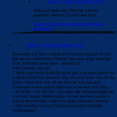
sebone
15. März 2022 Beim 15:28
Sollen 6,5 netto sein. Aber nur 4 davon
garantiert. Weitere 2,5 netto sind Boni.
Loggen Sie sich ein, um einen Kommentar
abzugeben
DM17
15. März 2022 Beim 11:42
Bärenstark wie Xavi, Laporta & Co derzeit arbeiten! Kessie
gibt uns ein zusätzliches Element, dass man sicher brauchen
wird. Ablösefrei noch dazu – einfach top.
Paar Gedanke von mir:
– Wenn man wirklich mit Mazraoui und Azpi plant, dürfte das
wohl das Ende von Dest sein. Bin mir nicht sicher wie ich das
finden würde bzw. wie ich ihn bewerte. Ein paar gute
Leistungen waren ja doch dabei und er ist noch sehr jung…
– Ich hoffe – wie alle hier – das barca die Verlängerungen mit
Gavi und Araujo hinbekommen. Gerade bei Gavi würde es
mir das herz brechen, sollten wir diesen Diamant verlieren.
– Wie realistisch ist eurer Meinung nach eine Dembele
Verlängerung?