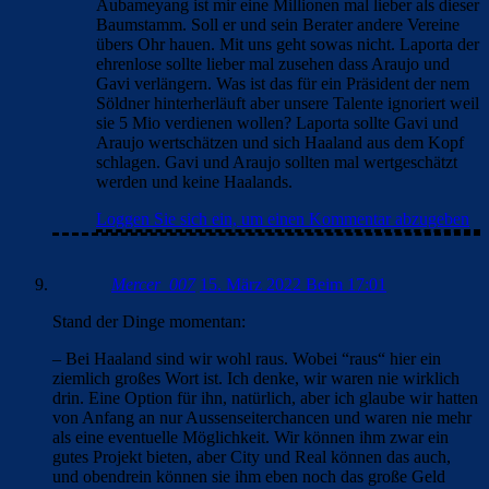
Aubameyang ist mir eine Millionen mal lieber als dieser
Baumstamm. Soll er und sein Berater andere Vereine
übers Ohr hauen. Mit uns geht sowas nicht. Laporta der
ehrenlose sollte lieber mal zusehen dass Araujo und
Gavi verlängern. Was ist das für ein Präsident der nem
Söldner hinterherläuft aber unsere Talente ignoriert weil
sie 5 Mio verdienen wollen? Laporta sollte Gavi und
Araujo wertschätzen und sich Haaland aus dem Kopf
schlagen. Gavi und Araujo sollten mal wertgeschätzt
werden und keine Haalands.
Loggen Sie sich ein, um einen Kommentar abzugeben
Mercer_007
15. März 2022 Beim 17:01
Stand der Dinge momentan:
– Bei Haaland sind wir wohl raus. Wobei “raus“ hier ein
ziemlich großes Wort ist. Ich denke, wir waren nie wirklich
drin. Eine Option für ihn, natürlich, aber ich glaube wir hatten
von Anfang an nur Aussenseiterchancen und waren nie mehr
als eine eventuelle Möglichkeit. Wir können ihm zwar ein
gutes Projekt bieten, aber City und Real können das auch,
und obendrein können sie ihm eben noch das große Geld