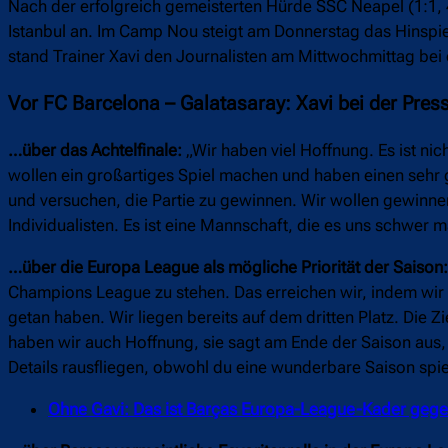
Nach der erfolgreich gemeisterten Hürde SSC Neapel (1:1, 4
Istanbul an. Im Camp Nou steigt am Donnerstag das Hinspie
stand Trainer Xavi den Journalisten am Mittwochmittag bei
Vor FC Barcelona – Galatasaray: Xavi bei der Pre
…über das Achtelfinale:
„Wir haben viel Hoffnung. Es ist n
wollen ein großartiges Spiel machen und haben einen sehr g
und versuchen, die Partie zu gewinnen. Wir wollen gewinnen
Individualisten. Es ist eine Mannschaft, die es uns schwer 
…über die Europa League als mögliche Priorität der Saison:
Champions League zu stehen. Das erreichen wir, indem wir d
getan haben. Wir liegen bereits auf dem dritten Platz. Die Z
haben wir auch Hoffnung, sie sagt am Ende der Saison aus,
Details rausfliegen, obwohl du eine wunderbare Saison spielst
Ohne Gavi: Das ist Barças Europa-League-Kader gege