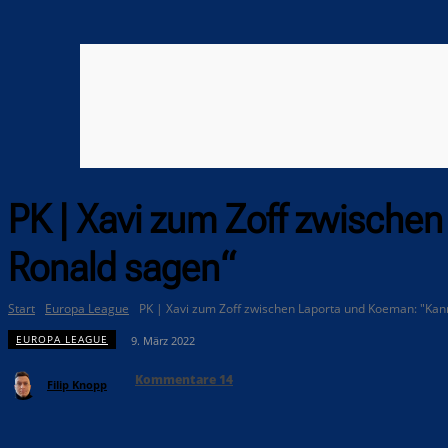
PK | Xavi zum Zoff zwische
Ronald sagen“
Start
Europa League
PK | Xavi zum Zoff zwischen Laporta und Koeman: "Kann
EUROPA LEAGUE
9. März 2022
Kommentare
14
Filip Knopp