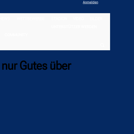
Anmelden
NEWS
WETTBEWERBE
STADION
VIDEO
BILDER
UNTERSTÜTZER WERDEN
COMMUNITY
 nur Gutes über