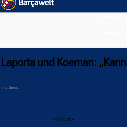
STARTSEITE
VERMISCHTES
n Laporta und Koeman: „Kann
 nur Gutes...
- Anzeige -