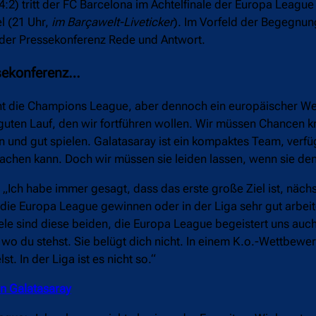
:2) tritt der FC Barcelona im Achtelfinale der Europa Leagu
l (21 Uhr,
im Barçawelt-Liveticker
). Im Vorfeld der Begegnun
 der Pressekonferenz Rede und Antwort.
ssekonferenz…
icht die Champions League, aber dennoch ein europäischer W
uten Lauf, den wir fortführen wollen. Wir müssen Chancen kr
 und gut spielen. Galatasaray ist ein kompaktes Team, verfü
machen kann. Doch wir müssen sie leiden lassen, wenn sie den
„Ich habe immer gesagt, dass das erste große Ziel ist, nächs
ie Europa League gewinnen oder in der Liga sehr gut arbeite
iele sind diese beiden, die Europa League begeistert uns auch
 wo du stehst. Sie belügt dich nicht. In einem K.o.-Wettbew
. In der Liga ist es nicht so.“
n Galatasaray