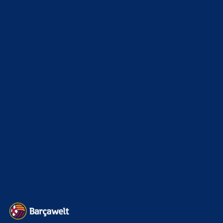
News
4699
xTop News
4126
La Liga
3264
Champions League
1112
Interview & PK
888
Sonstiges
675
Kader
626
Transfermarkt
606
Impressum
Datenschutz
Kontakt