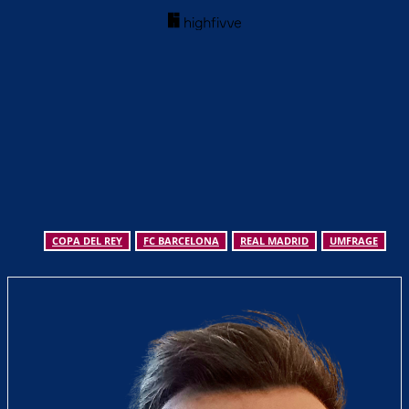
COPA DEL REY
FC BARCELONA
REAL MADRID
UMFRAGE