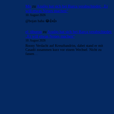
Mo
zu
Araújo hat sich bei Barça verabschiedet: „Er
will etwas Neues machen“
10. August 2026
@bojan haha 😂👍👍
el_tiburon
zu
Araújo hat sich bei Barça verabschiedet:
„Er will etwas Neues machen“
10. August 2026
Roony Verdacht auf Kreuzbandriss, dabei stand er mit
Casadó zusammen kurz vor einem Wechsel. Nicht zu
fassen…
BILDERGALERIEN
Barça zurück im Camp Nou: Der große Comeback-Tag in Bildern
22. November 2025
Heim und auswärts: Das sollen die Trikots von Barça für die Saison
2025/26 sein
6. Januar 2025
WEITERE KATEGORIEN