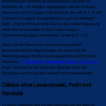
empfindlichen Dämpfer im europäischen Geschäft im
Bernabéu an – im Oktober vergangenen Jahres im ersten
Spiel nach dem 3:3 gegen Inter Mailand, das den K.o. in der
Champions-League-Gruppenphase so gut wie besiegelt
hatte. Jetzt ist der Auswärts-Clásico die zweite Begegnung
nach dem Ausscheiden in der Europa-League-
Zwischenrunde gegen Manchester United (2:2, 1:2).
Barça tritt die Reise in die spanische Hauptstadt
dementsprechend angeschlagen an, zumal auf die
Niederlage gegen die Red Devils jüngst bekanntlich auch
noch eine
0:1-Pleite beim Abstiegskandidaten UD Almería
folgte. Erstmals in der laufenden Spielzeit verlor die
Blaugrana damit auch eine zweite Partie nacheinander.
Clásico ohne Lewandowski, Pedri und
Dembélé
Zu allem Überfluss fällt für das Prestigeduell mit Real im