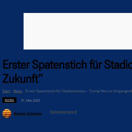
Erster Spatenstich für Sta
Zukunft“
Start
News
Erster Spatenstich für Stadionumbau - "Camp Nou ist Vergangenh
NEWS
31. Mai 2023
Kommentare
0
Bastian Quednau