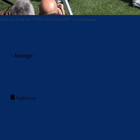
auarbeiten am Camp Nou. FOTO: LLUIS GENE/AFP via Getty Images
acebook
Twitter
WhatsApp
- Anzeige -