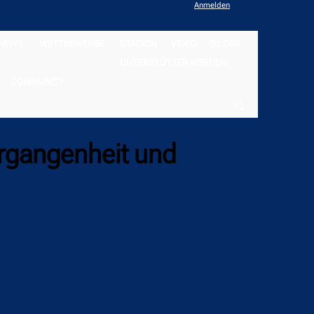
Anmelden
NEWS
WETTBEWERBE
STADION
VIDEO
BILDER
UNTERSTÜTZER WERDEN
COMMUNITY
ergangenheit und