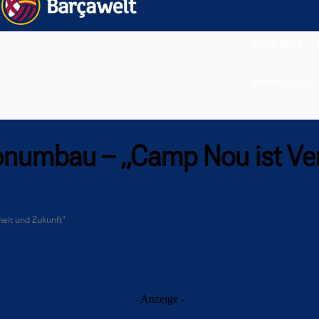
STARTSEITE
VERMISCHTES
dionumbau – „Camp Nou ist V
eit und Zukunft"
- Anzeige -