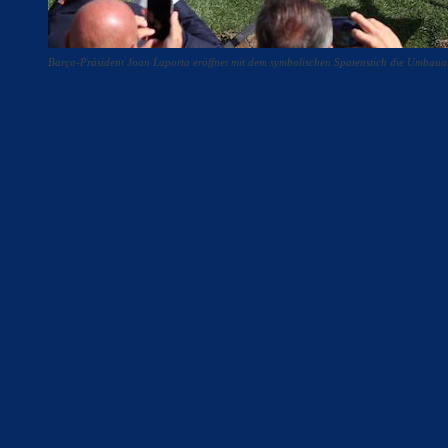
Barça-Präsident Joan Laporta eröffnet mit dem symbolischen Spatenstich die Umb
Teilen
F