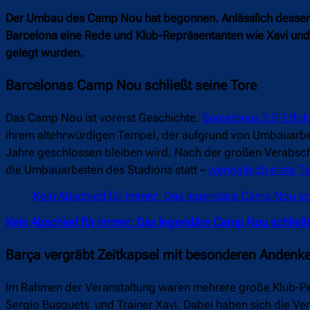
Der Umbau des Camp Nou hat begonnen. Anlässlich dessen h
Barcelona eine Rede und Klub-Repräsentanten wie Xavi und 
gelegt wurden.
Barcelonas Camp Nou schließt seine Tore
Das Camp Nou ist vorerst Geschichte.
Barcelonas 3:0-Erfo
ihrem altehrwürdigen Tempel, der aufgrund von Umbauarbei
Jahre geschlossen bleiben wird. Nach der großen Verabschi
die Umbauarbeiten des Stadions statt –
wenngleich erste Te
Kein Abschied für immer: Das legendäre Camp Nou sch
Kein Abschied für immer: Das legendäre Camp Nou schließt
Barça vergräbt Zeitkapsel mit besonderen Anden
Im Rahmen der Veranstaltung waren mehrere große Klub-Per
Sergio Busquets
und Trainer Xavi. Dabei haben sich die V