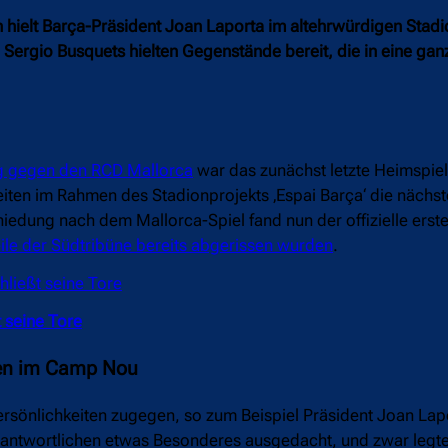
ielt Barça-Präsident Joan Laporta im altehrwürdigen Stadi
Sergio Busquets hielten Gegenstände bereit, die in eine gan
lg gegen den RCD Mallorca
war das zunächst letzte Heimspiel
ten im Rahmen des Stadionprojekts ‚Espai Barça‘ die nächst
edung nach dem Mallorca-Spiel fand nun der offizielle erste
ile der Südtribüne bereits abgerissen wurden
.
ließt seine Tore
 seine Tore
ken im Camp Nou
sönlichkeiten zugegen, so zum Beispiel Präsident Joan Lap
erantwortlichen etwas Besonderes ausgedacht, und zwar legt