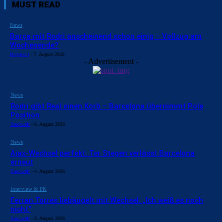
MUST READ
News
Barça mit Rodri anscheinend schon einig – Vollzug am
Wochenende?
Barçawelt
-
7. August 2026
- Advertisement -
News
Rodri gibt Real einen Korb – Barcelona übernimmt Pole
Position
Barçawelt
-
6. August 2026
News
Ajax-Wechsel perfekt: Ter Stegen verlässt Barcelona
erneut
Barçawelt
-
4. August 2026
Interview & PK
Ferran Torres liebäugelt mit Wechsel: „Ich weiß es noch
nicht“
Barçawelt
-
3. August 2026