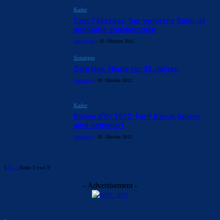
Kader
Cesc Fàbregas: Der verlorene Sohn ist
endgültig angekommen
spongebob
-
30. Oktober 2012
Sonstiges
Zeitreise: Heute vor 35 Jahren
siteadmin
-
30. Oktober 2012
Kader
Ballon d’Or 2012: Fünf Barça-Spieler
sind nominiert
siteadmin
-
30. Oktober 2012
1
2
3
...
9
Seite 1 von 9
- Advertisement -