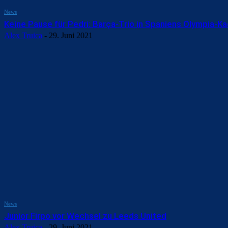
News
Keine Pause für Pedri: Barça-Trio in Spaniens Olympia-K
Alex Truica
-
29. Juni 2021
News
Junior Firpo vor Wechsel zu Leeds United
Alex Truica
-
29. Juni 2021