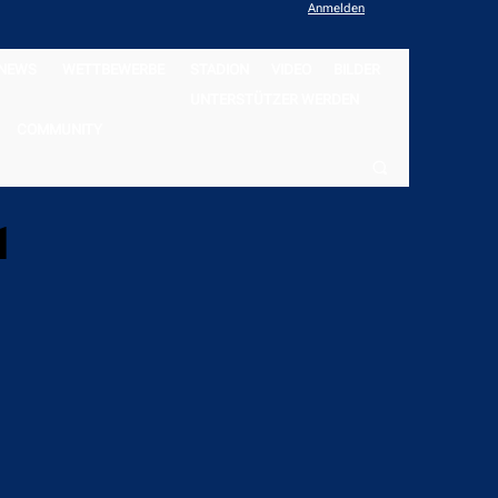
Anmelden
NEWS
WETTBEWERBE
STADION
VIDEO
BILDER
UNTERSTÜTZER WERDEN
COMMUNITY
1