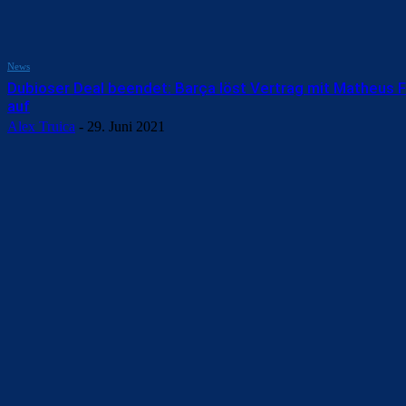
News
Dubioser Deal beendet: Barça löst Vertrag mit Matheus 
auf
Alex Truica
-
29. Juni 2021