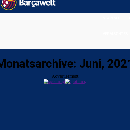
STARTSEITE
VERMISCHTES
Monatsarchive: Juni, 202
- Advertisement -