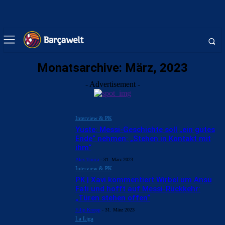
Monatsarchive: März, 2023
- Advertisement -
Interview & PK
Yuste: Messi-Geschichte soll „ein gutes
Ende“ nehmen: „Stehen in Kontakt mit
ihm“
Alex Truica
-
31. März 2023
Interview & PK
PK | Xavi kommentiert Wirbel um Ansu
Fati und hofft auf Messi-Rückkehr:
„Türen stehen offen“
Filip Knopp
-
31. März 2023
La Liga