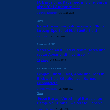
FC Barcelonas Kader gegen Elche: Barça
ohne fünf Stammspieler
Barçawelt Redaktion
-
31. März 2023
News
Gerüchte um Barça-Interesse an Olmo:
Leipzig-Sportchef Eberl äußert sich
Alex Truica
-
30. März 2023
Interview & PK
Vater von Ansu Fati kritisiert Barça und
rät zu Abgang: „Bin verärgert“
Filip Knopp
-
29. März 2023
Analysen & Kommentare
Lenglet, Umtiti, Dest, Abde und Co.: Ein
Blick auf die Situation von Barças
Leihspielern
Clemens Wustmann
-
28. März 2023
News
‚Espai Barça‘: Verschlingt Barcelonas
Camp-Nou-Umbau weitere Millionen?
Bastian Quednau
-
28. März 2023