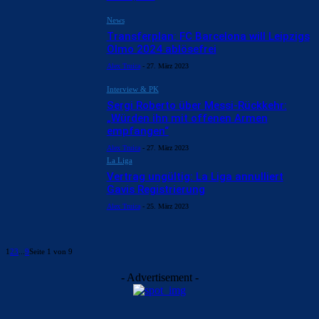
News
Transferplan: FC Barcelona will Leipzigs
Olmo 2024 ablösefrei
Alex Truica
-
27. März 2023
Interview & PK
Sergi Roberto über Messi-Rückkehr:
„Würden ihn mit offenen Armen
empfangen“
Alex Truica
-
27. März 2023
La Liga
Vertrag ungültig: La Liga annulliert
Gavis Registrierung
Alex Truica
-
25. März 2023
1
2
3
...
9
Seite 1 von 9
- Advertisement -