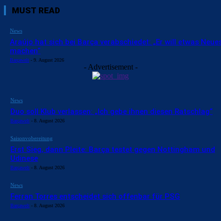
MUST READ
News
Araújo hat sich bei Barça verabschiedet: „Er will etwas Neue
machen“
Barçawelt
-
9. August 2026
- Advertisement -
News
Duo soll Klub verlassen: „Ich gebe ihnen diesen Ratschlag“
Barçawelt
-
8. August 2026
Saisonvobereitung
Erst Sieg, dann Pleite: Barça testet gegen Nottingham und
Udinese
Barçawelt
-
8. August 2026
News
Ferran Torres entscheidet sich offenbar für PSG
Barçawelt
-
8. August 2026