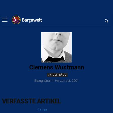
Clemens Wustmann
74 BEITRÄGE
Blaugrana im Herzen seit 2001
VERFASSTE ARTIKEL
La Liga