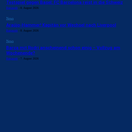
Testspiel gegen Basel: FC Barcelona reist in die Schweiz
Barçawelt
-
8. August 2026
News
Araújo-Hammer! Kapitän vor Wechsel nach Liverpool
Barçawelt
-
8. August 2026
News
Barça mit Rodri anscheinend schon einig – Vollzug am
Wochenende?
Barçawelt
-
7. August 2026
BILDERGALERIEN
Barça zurück im Camp Nou: Der große Comeback-Tag in Bildern
22. November 2025
Heim und auswärts: Das sollen die Trikots von Barça für die Saison
2025/26 sein
6. Januar 2025
WEITERE KATEGORIEN