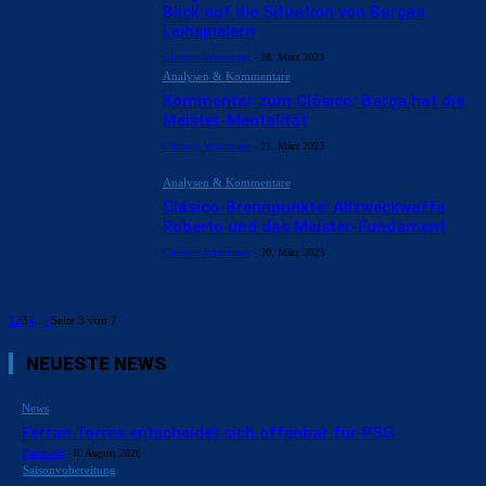
Blick auf die Situation von Barças
Leihspielern
Clemens Wustmann
-
28. März 2023
Analysen & Kommentare
Kommentar zum Clásico: Barça hat die
Meister-Mentalität
Clemens Wustmann
-
21. März 2023
Analysen & Kommentare
Clásico-Brennpunkte: Allzweckwaffe
Roberto und das Meister-Fundament
Clemens Wustmann
-
20. März 2023
1
2
3
4
...
7
Seite 3 von 7
NEUESTE NEWS
News
Ferran Torres entscheidet sich offenbar für PSG
Barçawelt
-
8. August 2026
Saisonvobereitung