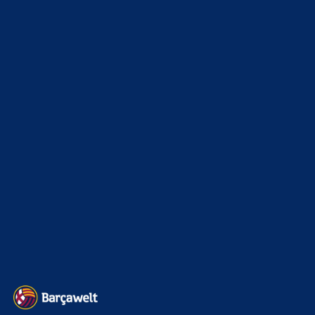
News
4695
xTop News
4121
La Liga
3264
Champions League
1112
Interview & PK
888
Sonstiges
675
Kader
626
Transfermarkt
603
Impressum
Datenschutz
Kontakt