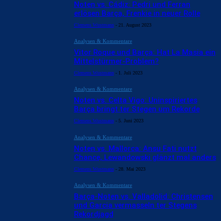
Noten vs. Cádiz: Pedri und Ferran
erlösen Barça, Frenkie in neuer Rolle
Clemens Wustmann
-
21. August 2023
Analysen & Kommentare
Vitor Roque und Barça: Hat La Masia ein
Mittelstürmer-Problem?
Clemens Wustmann
-
1. Juli 2023
Analysen & Kommentare
Noten vs. Celta Vigo: Uninspiriertes
Barça bringt ter Stegen um Rekorde
Clemens Wustmann
-
5. Juni 2023
Analysen & Kommentare
Noten vs. Mallorca: Ansu Fati nutzt
Chance, Lewandowski glänzt mal anders
Clemens Wustmann
-
28. Mai 2023
Analysen & Kommentare
Barça-Noten vs. Valladolid: Christensen
und Garcia vermasseln ter Stegens
Rekordjagd