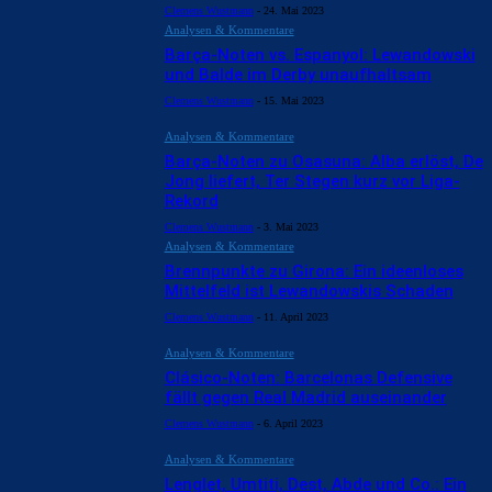
Clemens Wustmann
-
24. Mai 2023
Analysen & Kommentare
Barça-Noten vs. Espanyol: Lewandowski
und Balde im Derby unaufhaltsam
Clemens Wustmann
-
15. Mai 2023
Analysen & Kommentare
Barça-Noten zu Osasuna: Alba erlöst, De
Jong liefert, Ter Stegen kurz vor Liga-
Rekord
Clemens Wustmann
-
3. Mai 2023
Analysen & Kommentare
Brennpunkte zu Girona: Ein ideenloses
Mittelfeld ist Lewandowskis Schaden
Clemens Wustmann
-
11. April 2023
Analysen & Kommentare
Clásico-Noten: Barcelonas Defensive
fällt gegen Real Madrid auseinander
Clemens Wustmann
-
6. April 2023
Analysen & Kommentare
Lenglet, Umtiti, Dest, Abde und Co.: Ein