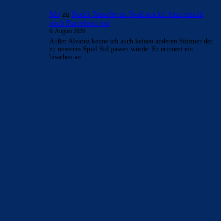
Mo
zu
Rodri-Transfer zu Real stockt: Jetzt mischt
auch Barcelona mit
6. August 2026
Außer Alvarez kenne ich auch keinen anderen Stürmer der
zu unserem Spiel Stil passen würde. Er erinnert ein
bisschen an…
BILDERGALERIEN
Barça zurück im Camp Nou: Der große Comeback-Tag in Bildern
22. November 2025
Heim und auswärts: Das sollen die Trikots von Barça für die Saison
2025/26 sein
6. Januar 2025
WEITERE KATEGORIEN
News
4692
xTop News
4117
La Liga
3264