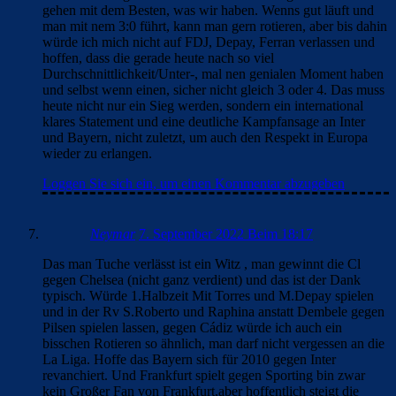
gehen mit dem Besten, was wir haben. Wenns gut läuft und
man mit nem 3:0 führt, kann man gern rotieren, aber bis dahin
würde ich mich nicht auf FDJ, Depay, Ferran verlassen und
hoffen, dass die gerade heute nach so viel
Durchschnittlichkeit/Unter-, mal nen genialen Moment haben
und selbst wenn einen, sicher nicht gleich 3 oder 4. Das muss
heute nicht nur ein Sieg werden, sondern ein international
klares Statement und eine deutliche Kampfansage an Inter
und Bayern, nicht zuletzt, um auch den Respekt in Europa
wieder zu erlangen.
Loggen Sie sich ein, um einen Kommentar abzugeben
Neymar
7. September 2022 Beim 18:17
Das man Tuche verlässt ist ein Witz , man gewinnt die Cl
gegen Chelsea (nicht ganz verdient) und das ist der Dank
typisch. Würde 1.Halbzeit Mit Torres und M.Depay spielen
und in der Rv S.Roberto und Raphina anstatt Dembele gegen
Pilsen spielen lassen, gegen Cádiz würde ich auch ein
bisschen Rotieren so ähnlich, man darf nicht vergessen an die
La Liga. Hoffe das Bayern sich für 2010 gegen Inter
revanchiert. Und Frankfurt spielt gegen Sporting bin zwar
kein Großer Fan von Frankfurt,aber hoffentlich steigt die