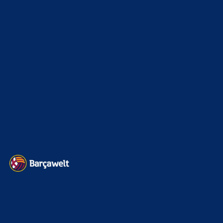
Champions League
1112
Interview & PK
888
Sonstiges
675
Kader
626
Transfermarkt
600
Impressum
Datenschutz
Kontakt