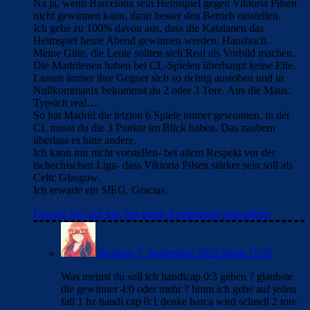
Na ja, wenn Barcelona sein Heimspiel gegen Viktoria Pilsen
nicht gewinnen kann, dann besser den Betrieb einstellen.
Ich gehe zu 100% davon aus, dass die Katalanen das
Heimspiel heute Abend gewinnen werden. Haushoch.
Meine Güte, die Leute sollten sich Real als Vorbild machen.
Die Madrilenen haben bei CL-Spielen überhaupt keine Eile.
Lassen immer ihre Gegner sich so richtig austoben und in
Nullkommanix bekommst du 2 oder 3 Tore. Aus die Maus.
Typsich real…
So hat Madrid die letzten 6 Spiele immer gewonnen. in der
CL musst du die 3 Punkte im Blick haben. Das zaubern
überlass es bitte andere.
Ich kann mir nicht vorstellen- bei allem Respekt vor der
tschechischen Liga- dass Viktoria Pilsen stärker sein soll als
Celtc Glasgow.
Ich erwarte ein SIEG. Gracias.
Loggen Sie sich ein, um einen Kommentar abzugeben
Katsura
7. September 2022 Beim 15:35
Was meinst du soll ich handicap 0:3 gehen ? glaubste
die gewinner 4:0 oder mehr ? hmm ich gehe auf jeden
fall 1 hz handi cap 0:1 denke barca wird schnell 2 tore