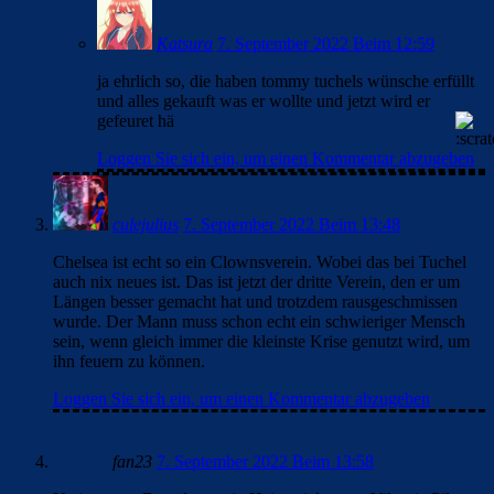
Katsura
7. September 2022 Beim 12:59
ja ehrlich so, die haben tommy tuchels wünsche erfüllt
und alles gekauft was er wollte und jetzt wird er
gefeuret hä
Loggen Sie sich ein, um einen Kommentar abzugeben
culejulius
7. September 2022 Beim 13:48
Chelsea ist echt so ein Clownsverein. Wobei das bei Tuchel
auch nix neues ist. Das ist jetzt der dritte Verein, den er um
Längen besser gemacht hat und trotzdem rausgeschmissen
wurde. Der Mann muss schon echt ein schwieriger Mensch
sein, wenn gleich immer die kleinste Krise genutzt wird, um
ihn feuern zu können.
Loggen Sie sich ein, um einen Kommentar abzugeben
fan23
7. September 2022 Beim 13:58