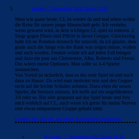
sebone
7. September 2022 Beim 15:53
Must win game heute. CL ist wieder da und mal sehen wohin
die Reise für unsere junge Mannschaft geht. Ich verstehe,
wenn gewarnt wird, in dem wichtigen CL spiel zu rotieren. 2
Siege gegen Pilsen sind Pflicht in dieser Gruppe. Gleichzeitig
halte ich ne Rotation dennoch für sinnvoll, da ich glaube, dass
grade auch die Jungs von der Bank was zeigen müsse, wollen
und auch werden. Frenkie würde ich auf jeden Fall bringen
und dazu ein paar aus Christensen, Alba, Roberto und Ferran.
Das wären meine Optionen. Man sollte so 3-4 Spieler
austauschen.
Von Vorteil ist sicherlich, dass es das erste Spiel ist und noch
dazu zu Hause. Da wird man motiviert sein und den Gegner
nicht auf die leichte Schulter nehmen. Dazu eben die neuen
Spieler, die brennen müssen. Ich hoffe auf ein ungefährdetes
3:0 oder so. Bin sehr gespannt auf das Spiel heute und freu
mich wirklich auf CL, auch wenn ich gerne für meine Nerven
eine etwas entspanntere Gruppe gehabt hätte.
Loggen Sie sich ein, um einen Kommentar abzugeben
koyaotao
7. September 2022 Beim 16:26