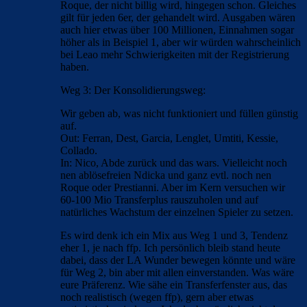
Roque, der nicht billig wird, hingegen schon. Gleiches
gilt für jeden 6er, der gehandelt wird. Ausgaben wären
auch hier etwas über 100 Millionen, Einnahmen sogar
höher als in Beispiel 1, aber wir würden wahrscheinlich
bei Leao mehr Schwierigkeiten mit der Registrierung
haben.
Weg 3: Der Konsolidierungsweg:
Wir geben ab, was nicht funktioniert und füllen günstig
auf.
Out: Ferran, Dest, Garcia, Lenglet, Umtiti, Kessie,
Collado.
In: Nico, Abde zurück und das wars. Vielleicht noch
nen ablösefreien Ndicka und ganz evtl. noch nen
Roque oder Prestianni. Aber im Kern versuchen wir
60-100 Mio Transferplus rauszuholen und auf
natürliches Wachstum der einzelnen Spieler zu setzen.
Es wird denk ich ein Mix aus Weg 1 und 3, Tendenz
eher 1, je nach ffp. Ich persönlich bleib stand heute
dabei, dass der LA Wunder bewegen könnte und wäre
für Weg 2, bin aber mit allen einverstanden. Was wäre
eure Präferenz. Wie sähe ein Transferfenster aus, das
noch realistisch (wegen ffp), gern aber etwas