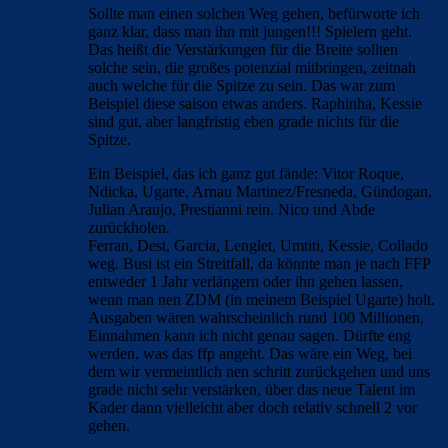
Sollte man einen solchen Weg gehen, befürworte ich
ganz klar, dass man ihn mit jungen!!! Spielern geht.
Das heißt die Verstärkungen für die Breite sollten
solche sein, die großes potenzial mitbringen, zeitnah
auch welche für die Spitze zu sein. Das war zum
Beispiel diese saison etwas anders. Raphinha, Kessie
sind gut, aber langfristig eben grade nichts für die
Spitze.
Ein Beispiel, das ich ganz gut fände: Vitor Roque,
Ndicka, Ugarte, Arnau Martinez/Fresneda, Gündogan,
Julian Araujo, Prestianni rein. Nico und Abde
zurückholen.
Ferran, Dest, Garcia, Lenglet, Umtiti, Kessie, Collado
weg. Busi ist ein Streitfall, da könnte man je nach FFP
entweder 1 Jahr verlängern oder ihn gehen lassen,
wenn man nen ZDM (in meinem Beispiel Ugarte) holt.
Ausgaben wären wahrscheinlich rund 100 Millionen,
Einnahmen kann ich nicht genau sagen. Dürfte eng
werden, was das ffp angeht. Das wäre ein Weg, bei
dem wir vermeintlich nen schritt zurückgehen und uns
grade nicht sehr verstärken, über das neue Talent im
Kader dann vielleicht aber doch relativ schnell 2 vor
gehen.