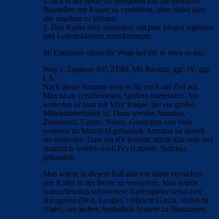
2. sich in der spitze zu verstärken und die primären
Baustellen mit Klasse zu verstärken, ohne dabei aber
alle angehen zu können.
3. Den Kader eher ausmisten, mit paar jungen ergänzen
und Leihrückkehrer zurückbringen.
Im Einzelnen sähen die Wege bei mir in etwa so aus:
Weg 1: Zugänge RV; ZDM; MS Backup; ggf. IV; ggf.
LA.
Nach dieser Variante sieht es für mich zur Zeit aus.
Man ist an verschiedenen Spielern interessiert. Am
weitesten ist man mit Vitor Roque, der ein großes
Mittelstürmertalent ist. Dazu werden Amrabat,
Zubimendi, Ugarte, Neves, Gündogan und viele
weiteren im Mittelfeld gehandelt. Amrabat ist aktuell
am heißesten. Dass ein RV kommt, dürfte klar sein und
zusätzlich werden noch IVs (Laporte, Ndicka)
gehandelt.
Man würde in diesem Fall also vor allem versuchen,
den Kader in der Breite zu verstärken. Man würde
wahrscheinlich schwächere Kaderspieler versuchen
abzugeben (Dest, Lenglet, vielleicht Garcia, vielleicht
Abde), um andere, bestenfalls bessere zu finanzieren.