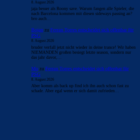
8. August 2026
jaja besser als Roony save. Warum fangen alle Spieler, die
nach Barcelona kommen mit diesen sideways passing an?
bro auch…
Bojan
zu
Ferran Torres entscheidet sich offenbar für
PSG
8. August 2026
bruder verfall jetzt nicht wieder in deine trance! Wir haben
NIEMANDEN großen besiegt letzte season, sondern nur
das jahr davor,…
Mo
zu
Ferran Torres entscheidet sich offenbar für
PSG
8. August 2026
Aber komm als back up find ich ihn auch schon fast zu
schade. Aber egal wenn er sich damit zufrieden…
BILDERGALERIEN
Barça zurück im Camp Nou: Der große Comeback-Tag in Bildern
22. November 2025