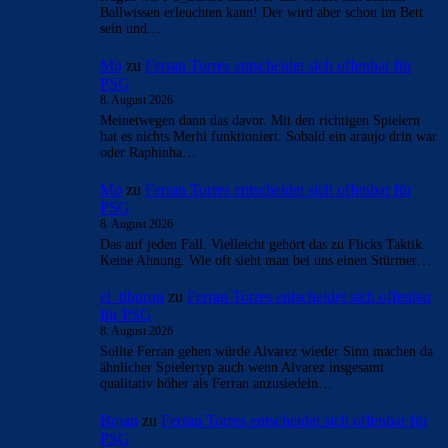
Ballwissen erleuchten kann! Der wird aber schon im Bett
sein und…
Mo
zu
Ferran Torres entscheidet sich offenbar für
PSG
8. August 2026
Meinetwegen dann das davor. Mit den richtigen Spielern
hat es nichts Merhi funktioniert. Sobald ein araujo drin war
oder Raphinha…
Mo
zu
Ferran Torres entscheidet sich offenbar für
PSG
8. August 2026
Das auf jeden Fall. Vielleicht gehört das zu Flicks Taktik.
Keine Ahnung. Wie oft sieht man bei uns einen Stürmer…
el_tiburon
zu
Ferran Torres entscheidet sich offenbar
für PSG
8. August 2026
Sollte Ferran gehen würde Alvarez wieder Sinn machen da
ähnlicher Spielertyp auch wenn Alvarez insgesamt
qualitativ höher als Ferran anzusiedeln…
Bojan
zu
Ferran Torres entscheidet sich offenbar für
PSG