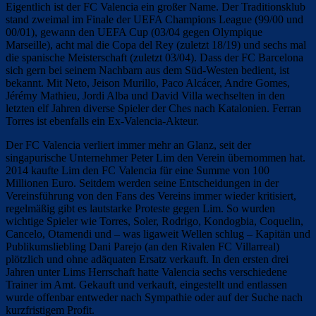
Eigentlich ist der FC Valencia ein großer Name. Der Traditionsklub
stand zweimal im Finale der UEFA Champions League (99/00 und
00/01), gewann den UEFA Cup (03/04 gegen Olympique
Marseille), acht mal die Copa del Rey (zuletzt 18/19) und sechs mal
die spanische Meisterschaft (zuletzt 03/04). Dass der FC Barcelona
sich gern bei seinem Nachbarn aus dem Süd-Westen bedient, ist
bekannt. Mit Neto, Jeison Murillo, Paco Alcácer, Andre Gomes,
Jérémy Mathieu, Jordi Alba und David Villa wechselten in den
letzten elf Jahren diverse Spieler der Ches nach Katalonien. Ferran
Torres ist ebenfalls ein Ex-Valencia-Akteur.
Der FC Valencia verliert immer mehr an Glanz, seit der
singapurische Unternehmer Peter Lim den Verein übernommen hat.
2014 kaufte Lim den FC Valencia für eine Summe von 100
Millionen Euro. Seitdem werden seine Entscheidungen in der
Vereinsführung von den Fans des Vereins immer wieder kritisiert,
regelmäßig gibt es lautstarke Proteste gegen Lim. So wurden
wichtige Spieler wie Torres, Soler, Rodrigo, Kondogbia, Coquelin,
Cancelo, Otamendi und – was ligaweit Wellen schlug – Kapitän und
Publikumsliebling Dani Parejo (an den Rivalen FC Villarreal)
plötzlich und ohne adäquaten Ersatz verkauft. In den ersten drei
Jahren unter Lims Herrschaft hatte Valencia sechs verschiedene
Trainer im Amt. Gekauft und verkauft, eingestellt und entlassen
wurde offenbar entweder nach Sympathie oder auf der Suche nach
kurzfristigem Profit.