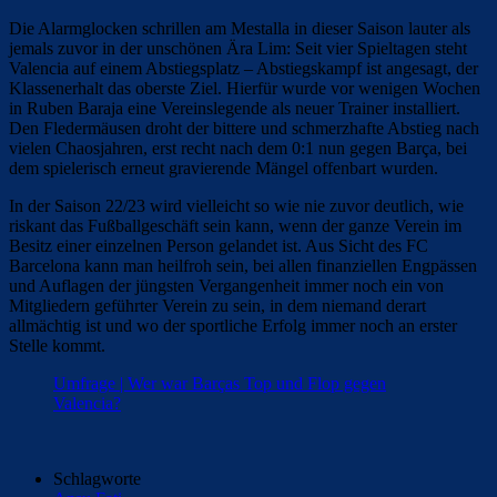
Die Alarmglocken schrillen am Mestalla in dieser Saison lauter als
jemals zuvor in der unschönen Ära Lim: Seit vier Spieltagen steht
Valencia auf einem Abstiegsplatz – Abstiegskampf ist angesagt, der
Klassenerhalt das oberste Ziel. Hierfür wurde vor wenigen Wochen
in Ruben Baraja eine Vereinslegende als neuer Trainer installiert.
Den Fledermäusen droht der bittere und schmerzhafte Abstieg nach
vielen Chaosjahren, erst recht nach dem 0:1 nun gegen Barça, bei
dem spielerisch erneut gravierende Mängel offenbart wurden.
In der Saison 22/23 wird vielleicht so wie nie zuvor deutlich, wie
riskant das Fußballgeschäft sein kann, wenn der ganze Verein im
Besitz einer einzelnen Person gelandet ist. Aus Sicht des FC
Barcelona kann man heilfroh sein, bei allen finanziellen Engpässen
und Auflagen der jüngsten Vergangenheit immer noch ein von
Mitgliedern geführter Verein zu sein, in dem niemand derart
allmächtig ist und wo der sportliche Erfolg immer noch an erster
Stelle kommt.
Umfrage | Wer war Barças Top und Flop gegen
Valencia?
Schlagworte