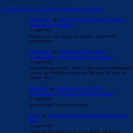
Loggen Sie sich ein, um einen Kommentar abzugeben
CulersTony
zu
Duo soll Klub verlassen: „Ich gebe
ihnen diesen Ratschlag“
9. August 2026
Finde es fair vom Verein, den Spielern reinen Wein
einzuschenken
CulersTony
zu
Araújo hat sich bei Barça
verabschiedet: „Er will etwas Neues machen“
9. August 2026
Generell frage ich mich, ob die Zahlen welche veröffentlich
werden, der Wahrheit entsprechen. Bei einer AG wohl am
ehesten. Die…
Rivaldo78
zu
Araújo hat sich bei Barça
verabschiedet: „Er will etwas Neues machen“
9. August 2026
was hat Araujo bei uns so verdient.
Bojan
zu
Ferran Torres entscheidet sich offenbar für
PSG
9. August 2026
fragen wir FC_Barsi1 damit er uns wieder mit seinem