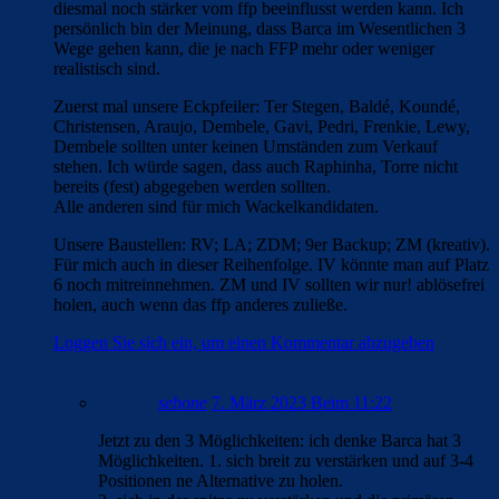
diesmal noch stärker vom ffp beeinflusst werden kann. Ich
persönlich bin der Meinung, dass Barca im Wesentlichen 3
Wege gehen kann, die je nach FFP mehr oder weniger
realistisch sind.
Zuerst mal unsere Eckpfeiler: Ter Stegen, Baldé, Koundé,
Christensen, Araujo, Dembele, Gavi, Pedri, Frenkie, Lewy,
Dembele sollten unter keinen Umständen zum Verkauf
stehen. Ich würde sagen, dass auch Raphinha, Torre nicht
bereits (fest) abgegeben werden sollten.
Alle anderen sind für mich Wackelkandidaten.
Unsere Baustellen: RV; LA; ZDM; 9er Backup; ZM (kreativ).
Für mich auch in dieser Reihenfolge. IV könnte man auf Platz
6 noch mitreinnehmen. ZM und IV sollten wir nur! ablösefrei
holen, auch wenn das ffp anderes zuließe.
Loggen Sie sich ein, um einen Kommentar abzugeben
sebone
7. März 2023 Beim 11:22
Jetzt zu den 3 Möglichkeiten: ich denke Barca hat 3
Möglichkeiten. 1. sich breit zu verstärken und auf 3-4
Positionen ne Alternative zu holen.