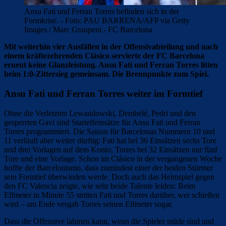
Ansu Fati und Ferran Torres befinden sich in der
Formkrise. - Foto: PAU BARRENA/AFP via Getty
Images / Marc Graupera - FC Barcelona
Mit weiterhin vier Ausfällen in der Offensivabteilung und nach
einem kräftezehrenden Clásico servierte der FC Barcelona
erneut keine Glanzleistung. Ansu Fati und Ferran Torres litten
beim 1:0-Zittersieg gemeinsam. Die Brennpunkte zum Spiel.
Ansu Fati und Ferran Torres weiter im Formtief
Ohne die Verletzten Lewandowski, Dembélé, Pedri und den
gesperrten Gavi sind Startelfeinsätze für Ansu Fati und Ferran
Torres programmiert. Die Saison für Barcelonas Nummern 10 und
11 verläuft aber weiter dürftig: Fati hat bei 36 Einsätzen sechs Tore
und drei Vorlagen auf dem Konto, Torres bei 32 Einsätzen nur fünf
Tore und eine Vorlage. Schon im Clásico in der vergangenen Woche
hoffte der Barcelonismo, dass zumindest einer der beiden Stürmer
sein Formtief überwinden werde. Doch auch das Heimspiel gegen
den FC Valencia zeigte, wie sehr beide Talente leiden: Beim
Elfmeter in Minute 55 stritten Fati und Torres darüber, wer schießen
wird – am Ende vergab Torres seinen Elfmeter sogar.
Dass die Offensive lahmen kann, wenn die Spieler müde sind und