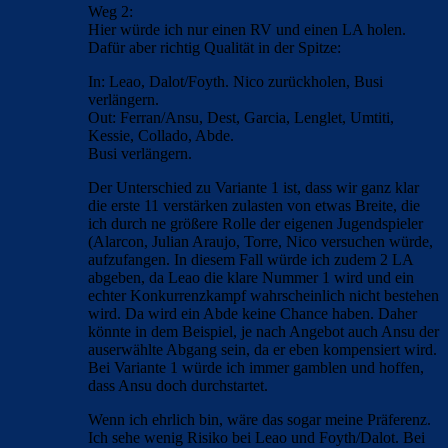
Weg 2:
Hier würde ich nur einen RV und einen LA holen.
Dafür aber richtig Qualität in der Spitze:
In: Leao, Dalot/Foyth. Nico zurückholen, Busi
verlängern.
Out: Ferran/Ansu, Dest, Garcia, Lenglet, Umtiti,
Kessie, Collado, Abde.
Busi verlängern.
Der Unterschied zu Variante 1 ist, dass wir ganz klar
die erste 11 verstärken zulasten von etwas Breite, die
ich durch ne größere Rolle der eigenen Jugendspieler
(Alarcon, Julian Araujo, Torre, Nico versuchen würde,
aufzufangen. In diesem Fall würde ich zudem 2 LA
abgeben, da Leao die klare Nummer 1 wird und ein
echter Konkurrenzkampf wahrscheinlich nicht bestehen
wird. Da wird ein Abde keine Chance haben. Daher
könnte in dem Beispiel, je nach Angebot auch Ansu der
auserwählte Abgang sein, da er eben kompensiert wird.
Bei Variante 1 würde ich immer gamblen und hoffen,
dass Ansu doch durchstartet.
Wenn ich ehrlich bin, wäre das sogar meine Präferenz.
Ich sehe wenig Risiko bei Leao und Foyth/Dalot. Bei