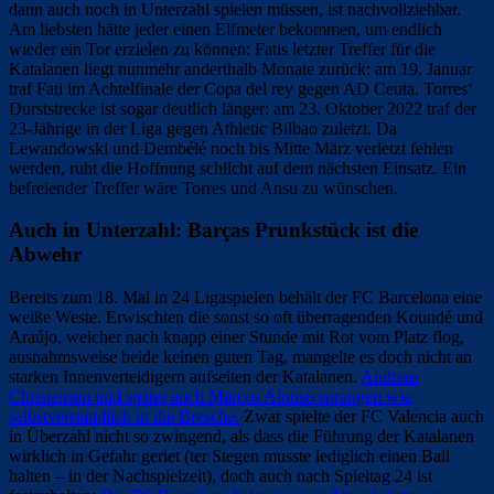
dann auch noch in Unterzahl spielen müssen, ist nachvollziehbar.
Am liebsten hätte jeder einen Elfmeter bekommen, um endlich
wieder ein Tor erzielen zu können: Fatis letzter Treffer für die
Katalanen liegt nunmehr anderthalb Monate zurück: am 19. Januar
traf Fati im Achtelfinale der Copa del rey gegen AD Ceuta. Torres‘
Durststrecke ist sogar deutlich länger: am 23. Oktober 2022 traf der
23-Jährige in der Liga gegen Athletic Bilbao zuletzt. Da
Lewandowski und Dembélé noch bis Mitte März verletzt fehlen
werden, ruht die Hoffnung schlicht auf dem nächsten Einsatz. Ein
befreiender Treffer wäre Torres und Ansu zu wünschen.
Auch in Unterzahl: Barças Prunkstück ist die
Abwehr
Bereits zum 18. Mal in 24 Ligaspielen behält der FC Barcelona eine
weiße Weste. Erwischten die sonst so oft überragenden Koundé und
Araújo, welcher nach knapp einer Stunde mit Rot vom Platz flog,
ausnahmsweise beide keinen guten Tag, mangelte es doch nicht an
starken Innenverteidigern aufseiten der Katalanen.
Andreas
Christensen und später auch Marcos Alonso sprangen wie
selbstverständlich in die Bresche.
Zwar spielte der FC Valencia auch
in Überzahl nicht so zwingend, als dass die Führung der Katalanen
wirklich in Gefahr geriet (ter Stegen musste lediglich einen Ball
halten – in der Nachspielzeit), doch auch nach Spieltag 24 ist