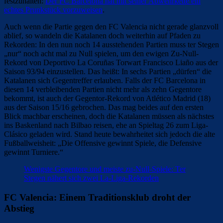
festzuhalten:
Der FC Barcelona hat mit seiner Abwehrkette ein
echtes Prunkstück vorzuweisen
.
Auch wenn die Partie gegen den FC Valencia nicht gerade glanzvoll
ablief, so wandeln die Katalanen doch weiterhin auf Pfaden zu
Rekorden: In den nun noch 14 ausstehenden Partien muss ter Stegen
„nur“ noch acht mal zu Null spielen, um den ewigen Zu-Null-
Rekord von Deportivo La Coruñas Torwart Francisco Liaño aus der
Saison 93/94 einzustellen. Das heißt: In sechs Partien „dürfen“ die
Katalanen sich Gegentreffer erlauben. Falls der FC Barcelona in
diesen 14 verbleibenden Partien nicht mehr als zehn Gegentore
bekommt, ist auch der Gegentor-Rekord von Atlético Madrid (18)
aus der Saison 15/16 gebrochen. Das mag beides auf den ersten
Blick machbar erscheinen, doch die Katalanen müssen als nächstes
ins Baskenland nach Bilbao reisen, ehe an Spieltag 26 zum Liga-
Clásico geladen wird. Stand heute bewahrheitet sich jedoch die alte
Fußballweisheit: „Die Offensive gewinnt Spiele, die Defensive
gewinnt Turniere.“
Wenigste Gegentore und meiste zu-Null-Spiele: Ter
Stegen nähert sich zwei La-Liga-Rekorden
FC Valencia: Einem Traditionsklub droht der
Abstieg