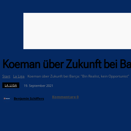
Koeman über Zukunft bei Bar
Start
La Liga
Koeman über Zukunft bei Barça: "Bin Realist, kein Opportunist"
LA LIGA
19. September 2021
Kommentare
0
Benjamin Schiffers