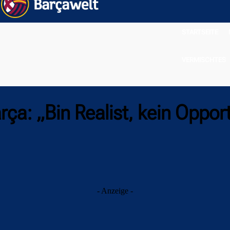
STARTSEITE
VERMISCHTES
ça: „Bin Realist, kein Oppor
- Anzeige -