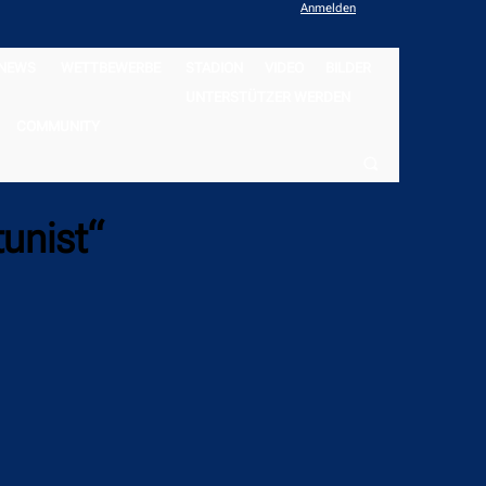
Anmelden
NEWS
WETTBEWERBE
STADION
VIDEO
BILDER
UNTERSTÜTZER WERDEN
COMMUNITY
tunist“