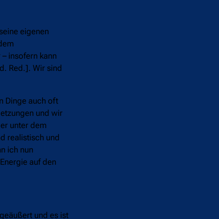
 seine eigenen
 dem
 – insofern kann
d. Red.]. Wir sind
n Dinge auch oft
letzungen und wir
ber unter dem
d realistisch und
n ich nun
 Energie auf den
geäußert und es ist