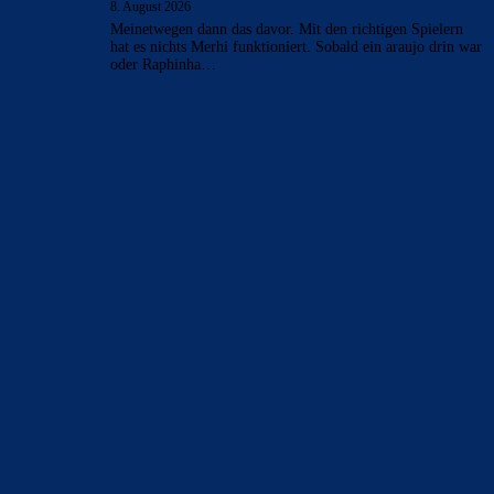
CulersTony
zu
Araújo hat sich bei Barça
verabschiedet: „Er will etwas Neues machen“
9. August 2026
Generell frage ich mich, ob die Zahlen welche veröffentlich
werden, der Wahrheit entsprechen. Bei einer AG wohl am
ehesten. Die…
Rivaldo78
zu
Araújo hat sich bei Barça
verabschiedet: „Er will etwas Neues machen“
9. August 2026
was hat Araujo bei uns so verdient.
Bojan
zu
Ferran Torres entscheidet sich offenbar für
PSG
9. August 2026
fragen wir FC_Barsi1 damit er uns wieder mit seinem
Ballwissen erleuchten kann! Der wird aber schon im Bett
sein und…
Mo
zu
Ferran Torres entscheidet sich offenbar für
PSG
8. August 2026
Meinetwegen dann das davor. Mit den richtigen Spielern
hat es nichts Merhi funktioniert. Sobald ein araujo drin war
oder Raphinha…