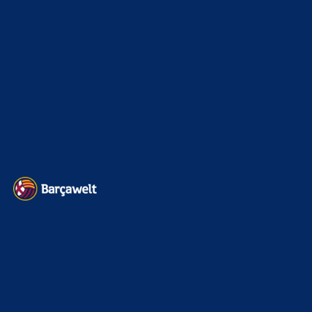
BILDERGALERIEN
Barça zurück im Camp Nou: Der große Comeback-Tag in Bildern
22. November 2025
Heim und auswärts: Das sollen die Trikots von Barça für die Saison
2025/26 sein
6. Januar 2025
WEITERE KATEGORIEN
News
4697
xTop News
4124
La Liga
3264
Champions League
1112
Interview & PK
888
Sonstiges
675
Kader
626
Transfermarkt
605