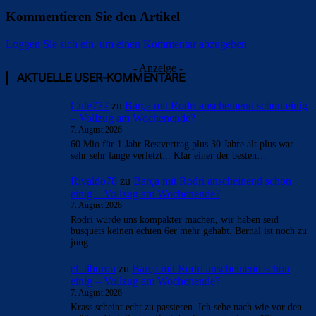
Kommentieren Sie den Artikel
Loggen Sie sich ein, um einen Kommentar abzugeben
- Anzeige -
AKTUELLE USER-KOMMENTARE
Cule777
zu
Barça mit Rodri anscheinend schon einig
– Vollzug am Wochenende?
7. August 2026
60 Mio für 1 Jahr Restvertrag plus 30 Jahre alt plus war
sehr sehr lange verletzt... Klar einer der besten…
Rivaldo78
zu
Barça mit Rodri anscheinend schon
einig – Vollzug am Wochenende?
7. August 2026
Rodri würde uns kompakter machen, wir haben seid
busquets keinen echten 6er mehr gehabt. Bernal ist noch zu
jung .…
el_tiburon
zu
Barça mit Rodri anscheinend schon
einig – Vollzug am Wochenende?
7. August 2026
Krass scheint echt zu passieren. Ich sehe nach wie vor den