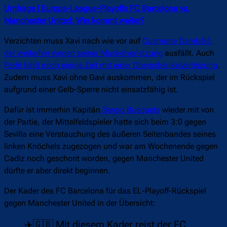
Umfrage | Europa-League-Playoffs FC Barcelona vs.
Manchester United: Wer kommt weiter?
Verzichten muss Xavi nach wie vor auf
Ousmane Dembélé,
der weiterhin wegen seiner Muskelverletzung
ausfällt. Auch
Pedri fehlt noch einige Zeit mit einer Oberschenkelverletzung
.
Zudem muss Xavi ohne Gavi auskommen, der im Rückspiel
aufgrund einer Gelb-Sperre nicht einsatzfähig ist.
Dafür ist immerhin Kapitän
Sergio Busquets
wieder mit von
der Partie, der Mittelfeldspieler hatte sich beim 3:0 gegen
Sevilla eine Verstauchung des äußeren Seitenbandes seines
linken Knöchels zugezogen und war am Wochenende gegen
Cadiz noch geschont worden, gegen Manchester United
dürfte er aber direkt beginnen.
Der Kader des FC Barcelona für das EL-Playoff-Rückspiel
gegen Manchester United in der Übersicht:
✈️🇬🇧 Mit diesem Kader reist der FC