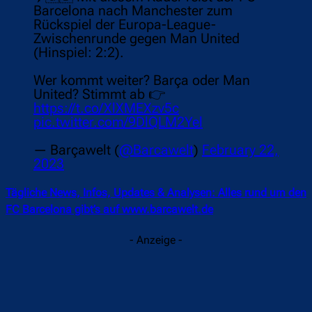
Barcelona nach Manchester zum
Rückspiel der Europa-League-
Zwischenrunde gegen Man United
(Hinspiel: 2:2).
Wer kommt weiter? Barça oder Man
United? Stimmt ab 👉
https://t.co/XlXMEXzv5c
pic.twitter.com/9DlQLM2Yel
— Barçawelt (
@Barcawelt
)
February 22,
2023
Tägliche News, Infos, Updates & Analysen: Alles rund um den
FC Barcelona gibt’s auf www.barcawelt.de
- Anzeige -