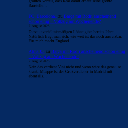
größten Vorteil, dass Real damit erneut seine größte
Baustelle…
FC_Barcelona1
zu
Barça mit Rodri anscheinend
schon einig – Vollzug am Wochenende?
7. August 2026
Diese unverhältnismäßigen Löhne gibts bereits Jahre.
Natürlich fragt man sich, wie weit ist das noch ausreizbar.
Für mich macht England…
Alma-03
zu
Barça mit Rodri anscheinend schon einig
– Vollzug am Wochenende?
7. August 2026
Nein das verdient Vini nicht und wenn wäre das genau so
krank. Mbappe ist der Großverdiener in Madrid mit
ebenfalls…
BILDERGALERIEN
Barça zurück im Camp Nou: Der große Comeback-Tag in Bildern
22. November 2025
Heim und auswärts: Das sollen die Trikots von Barça für die Saison