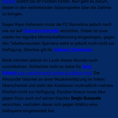
Madrid
zuletzt bei elf Punkten halten. Nun geht es darum,
diesen in den verbliebenden Saisonspielen über die Ziellinie
zu bringen.
Gegen Rayo Vallecano muss der FC Barcelona jedoch nach
wie vor auf
Ousmane Dembélé
verzichten. Dieser ist zwar
wieder ins reguläre Mannschaftstraining eingestiegen, gegen
den Tabellenneunten Spaniens steht er jedoch noch nicht zur
Verfügung. Gleiches gilt für
Andreas Christensen
.
Beide könnten jedoch im Laufe dieses Monats noch
zurückkehren. Schlechter sieht es dabei für
Sergi
Roberto
aus, welcher noch länger ausfallen wird.
Der
Allrounder laboriert an einer Muskelverletzung im linken
Oberschenkel und steht den Katalanen mutmaßlich mehrere
Wochen nicht zur Verfügung. Darüber hinaus muss Xavi
gegen Rayo auch auf seinen Kapitän
Sergio Busquets
verzichten, nachdem dieser sich gegen Atlético eine
Gelbsperre eingehandelt hat.