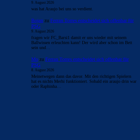
9. August 2026
was hat Araujo bei uns so verdient.
Bojan
zu
Ferran Torres entscheidet sich offenbar für
PSG
9. August 2026
fragen wir FC_Barsi1 damit er uns wieder mit seinem
Ballwissen erleuchten kann! Der wird aber schon im Bett
sein und…
Mo
zu
Ferran Torres entscheidet sich offenbar für
PSG
8. August 2026
Meinetwegen dann das davor. Mit den richtigen Spielern
hat es nichts Merhi funktioniert. Sobald ein araujo drin war
oder Raphinha…
BILDERGALERIEN
Barça zurück im Camp Nou: Der große Comeback-Tag in Bildern
22. November 2025