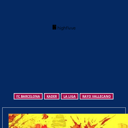
FC BARCELONA
KADER
LA LIGA
RAYO VALLECANO