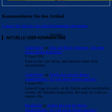
Kommentieren Sie den Artikel
Loggen Sie sich ein, um einen Kommentar abzugeben
- Anzeige -
AKTUELLE USER-KOMMENTARE
CulersTony
zu
Duo soll Klub verlassen: „Ich gebe
ihnen diesen Ratschlag“
9. August 2026
Finde es fair vom Verein, den Spielern reinen Wein
einzuschenken
CulersTony
zu
Araújo hat sich bei Barça
verabschiedet: „Er will etwas Neues machen“
9. August 2026
Generell frage ich mich, ob die Zahlen welche veröffentlich
werden, der Wahrheit entsprechen. Bei einer AG wohl am
ehesten. Die…
Rivaldo78
zu
Araújo hat sich bei Barça
verabschiedet: „Er will etwas Neues machen“