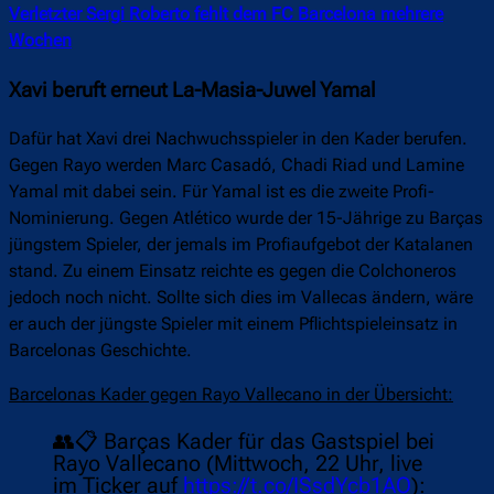
Verletzter Sergi Roberto fehlt dem FC Barcelona mehrere
Wochen
Xavi beruft erneut La-Masia-Juwel Yamal
Dafür hat Xavi drei Nachwuchsspieler in den Kader berufen.
Gegen Rayo werden Marc Casadó, Chadi Riad und Lamine
Yamal mit dabei sein. Für Yamal ist es die zweite Profi-
Nominierung. Gegen Atlético wurde der 15-Jährige zu Barças
jüngstem Spieler, der jemals im Profiaufgebot der Katalanen
stand. Zu einem Einsatz reichte es gegen die Colchoneros
jedoch noch nicht. Sollte sich dies im Vallecas ändern, wäre
er auch der jüngste Spieler mit einem Pflichtspieleinsatz in
Barcelonas Geschichte.
Barcelonas Kader gegen Rayo Vallecano in der Übersicht:
👥📋 Barças Kader für das Gastspiel bei
Rayo Vallecano (Mittwoch, 22 Uhr, live
im Ticker auf
https://t.co/ISsdYcb1AO
):