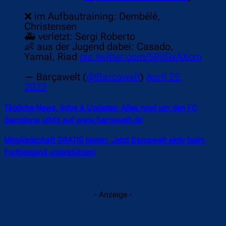
❌ im Aufbautraining: Dembélé,
Christensen
🚑 verletzt: Sergi Roberto
👶 aus der Jugend dabei: Casado,
Yamal, Riad
pic.twitter.com/5BjIGxAXcm
— Barçawelt (
@Barcawelt
)
April 25,
2023
Tägliche News, Infos & Updates: Alles rund um den FC
Barcelona gibt’s auf www.barcawelt.de
Mitgliedschaft GRATIS testen: Jetzt Barçawelt aktiv beim
Fortbestand unterstützen!
- Anzeige -