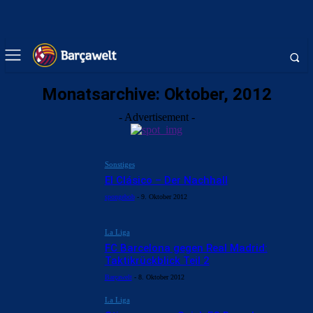
Monatsarchive: Oktober, 2012
- Advertisement -
Sonstiges
El Clásico – Der Nachhall
spongebob
-
9. Oktober 2012
La Liga
FC Barcelona gegen Real Madrid:
Taktikrückblick Teil 2
Barçawelt
-
8. Oktober 2012
La Liga