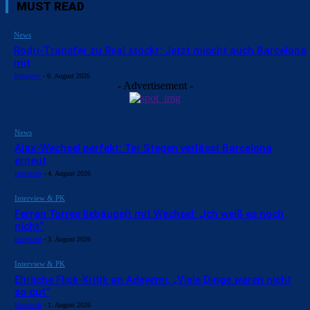
MUST READ
News
Rodri-Transfer zu Real stockt: Jetzt mischt auch Barcelona
mit
Barçawelt
-
6. August 2026
- Advertisement -
News
Ajax-Wechsel perfekt: Ter Stegen verlässt Barcelona
erneut
Barçawelt
-
4. August 2026
Interview & PK
Ferran Torres liebäugelt mit Wechsel: „Ich weiß es noch
nicht“
Barçawelt
-
3. August 2026
Interview & PK
Ehrliche Flick-Kritik an Adeyemi: „Viele Dinge waren nicht
so gut“
Barçawelt
-
1. August 2026