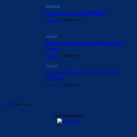
Allgemein
Aufstellung vs. Real Madrid
siteadmin
-
7. Oktober 2012
La Liga
Kader vs. Real Madrid: Clásico ohne
Piqué
siteadmin
-
7. Oktober 2012
La Liga
Clásico Pressekonferenz von Tito
Vilanova
siteadmin
-
7. Oktober 2012
1
...
6
7
8
9
Seite 7 von 9
- Advertisement -