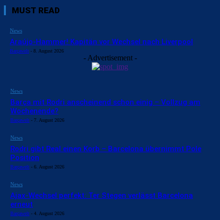
MUST READ
News
Araújo-Hammer! Kapitän vor Wechsel nach Liverpool
Barçawelt
-
8. August 2026
- Advertisement -
News
Barça mit Rodri anscheinend schon einig – Vollzug am
Wochenende?
Barçawelt
-
7. August 2026
News
Rodri gibt Real einen Korb – Barcelona übernimmt Pole
Position
Barçawelt
-
6. August 2026
News
Ajax-Wechsel perfekt: Ter Stegen verlässt Barcelona
erneut
Barçawelt
-
4. August 2026