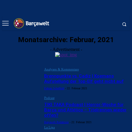
Monatsarchive: Februar, 2021
- Advertisement -
Analysen & Kommentare
Brennpunkte vs. Cadiz | Koemans
Aufstellung der Top-Elf geht nicht auf
Fabian Scheffold
-
22. Februar 2021
Podcast
TIKI TAKA Podcast | Horror-Woche für
Barça und Atlético – Titelrennen wieder
offen?
Barçawelt Redaktion
-
22. Februar 2021
La Liga