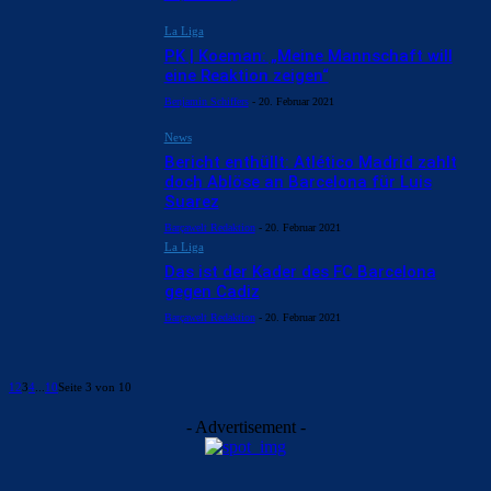
La Liga
PK | Koeman: „Meine Mannschaft will
eine Reaktion zeigen“
Benjamin Schiffers
-
20. Februar 2021
News
Bericht enthüllt: Atlético Madrid zahlt
doch Ablöse an Barcelona für Luis
Suarez
Barçawelt Redaktion
-
20. Februar 2021
La Liga
Das ist der Kader des FC Barcelona
gegen Cadiz
Barçawelt Redaktion
-
20. Februar 2021
1
2
3
4
...
10
Seite 3 von 10
- Advertisement -