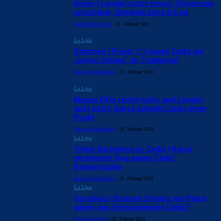
Noten | Lenglet patzt erneut, Griezmann
unsichtbar, Dembélé ohne Ertrag
Jan-Hendrik Busch
-
21. Februar 2021
La Liga
Stimmen | Piqué: 1:1 gegen Cadiz ein
„harter Schlag“ im Titelkampf
Barçawelt Redaktion
-
21. Februar 2021
La Liga
Messis Elfer reicht nicht, weil Lenglet
spät patzt: Barça schenkt Cadiz einen
Punkt
Barçawelt Redaktion
-
21. Februar 2021
La Liga
Ticker Barcelona vs. Cadiz | Barça
verschenkt Sieg gegen Cadiz‘
Betonmischer
Barçawelt Redaktion
-
21. Februar 2021
La Liga
Vorschau | Erneuter Einsatz von Piqué
gegen das formschwache Cádiz?
Benjamin König
-
20. Februar 2021