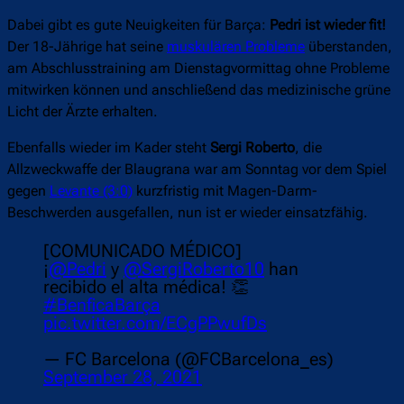
Dabei gibt es gute Neuigkeiten für Barça:
Pedri ist wieder fit!
Der 18-Jährige hat seine
muskulären Probleme
überstanden,
am Abschlusstraining am Dienstagvormittag ohne Probleme
mitwirken können und anschließend das medizinische grüne
Licht der Ärzte erhalten.
Ebenfalls wieder im Kader steht
Sergi Roberto
, die
Allzweckwaffe der Blaugrana war am Sonntag vor dem Spiel
gegen
Levante (3:0)
kurzfristig mit Magen-Darm-
Beschwerden ausgefallen, nun ist er wieder einsatzfähig.
[COMUNICADO MÉDICO]
¡
@Pedri
y
@SergiRoberto10
han
recibido el alta médica! 👏
#BenficaBarça
pic.twitter.com/ECgPPwufDs
— FC Barcelona (@FCBarcelona_es)
September 28, 2021