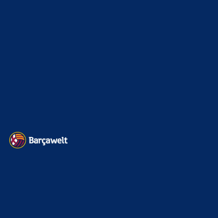
Kein Ding, immer wieder gern. Helfe wo ich nur kann!
ChrisR
zu
Barça mit Rodri anscheinend schon einig –
Vollzug am Wochenende?
7. August 2026
das verdient Vinicius auch, der hat aber noch keinen ballon
d'or gewonnen 😃
CulersTony
zu
Barça mit Rodri anscheinend schon
einig – Vollzug am Wochenende?
7. August 2026
Clouds, danke für deine Expertise
BILDERGALERIEN
Barça zurück im Camp Nou: Der große Comeback-Tag in Bildern
22. November 2025
Heim und auswärts: Das sollen die Trikots von Barça für die Saison
2025/26 sein
6. Januar 2025
WEITERE KATEGORIEN