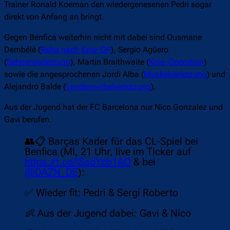
Trainer Ronald Koeman den wiedergenesenen Pedri sogar
direkt von Anfang an bringt.
Gegen Benfica weiterhin nicht mit dabei sind Ousmane
Dembélé (
Reha nach Knie-OP
), Sergio Agüero
(
Sehnenverletzung
), Martin Braithwaite (
Knie-Operation
)
sowie die angesprochenen Jordi Alba (
Muskelverletzung
) und
Alejandro Balde (
Lendenwirbelverletzung
).
Aus der Jugend hat der FC Barcelona nur Nico Gonzalez und
Gavi berufen.
👥📋 Barças Kader für das CL-Spiel bei
Benfica (MI, 21 Uhr, live im Ticker auf
https://t.co/ISsdYcb1AO
& bei
@DAZN_DE
):
✅ Wieder fit: Pedri & Sergi Roberto
👶 Aus der Jugend dabei: Gavi & Nico