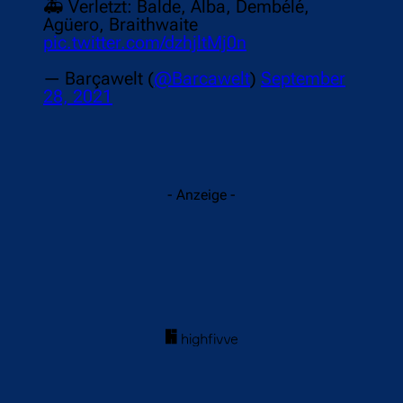
🚑 Verletzt: Balde, Alba, Dembélé,
Agüero, Braithwaite
pic.twitter.com/dzhjltMj0n
— Barçawelt (
@Barcawelt
)
September
28, 2021
- Anzeige -