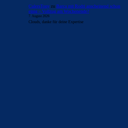
- Anzeige -
AKTUELLE USER-KOMMENTARE
Rivaldo78
zu
Rodri gibt Real einen Korb –
Barcelona übernimmt Pole Position
7. August 2026
Rodri würde uns kompakt machen, auch eine doppel sechs
mit bernal und davor Raphina würde passen. Pedri braucht
noch ne…
mnl
zu
Barça mit Rodri anscheinend schon einig –
Vollzug am Wochenende?
7. August 2026
Ist das der Hammer! Ich kann mich nicht erinnern, wann
ich mich das letzte Mal bei einem anstehenden Transfer
so…
Clouds: Experte
zu
Barça mit Rodri anscheinend
schon einig – Vollzug am Wochenende?
7. August 2026