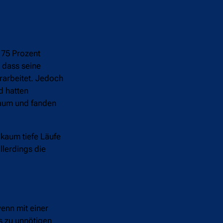
 75 Prozent
, dass seine
erarbeitet. Jedoch
d hatten
raum und fanden
kaum tiefe Läufe
llerdings die
enn mit einer
as zu unnötigen