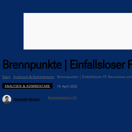
Brennpunkte | Einfallsloser 
Start
Analysen & Kommentare
Brennpunkte | Einfallsloser FC Barcelona sche
ANALYSEN & KOMMENTARE
19. April 2022
Kommentare
34
Dominik Herzog