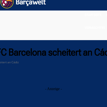
STARTSEITE
VERMISCHTES
FC Barcelona scheitert an Cá
itert an Cádiz
- Anzeige -