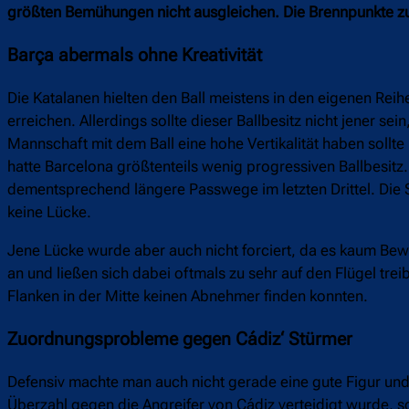
größten Bemühungen nicht ausgleichen. Die Brennpunkte z
Barça abermals ohne Kreativität
Die Katalanen hielten den Ball meistens in den eigenen Rei
erreichen. Allerdings sollte dieser Ballbesitz nicht jener sei
Mannschaft mit dem Ball eine hohe Vertikalität haben sollt
hatte Barcelona größtenteils wenig progressiven Ballbesitz.
dementsprechend längere Passwege im letzten Drittel. Die
keine Lücke.
Jene Lücke wurde aber auch nicht forciert, da es kaum Bew
an und ließen sich dabei oftmals zu sehr auf den Flügel treib
Flanken in der Mitte keinen Abnehmer finden konnten.
Zuordnungsprobleme gegen Cádiz‘ Stürmer
Defensiv machte man auch nicht gerade eine gute Figur und 
Überzahl gegen die Angreifer von Cádiz verteidigt wurde, sc