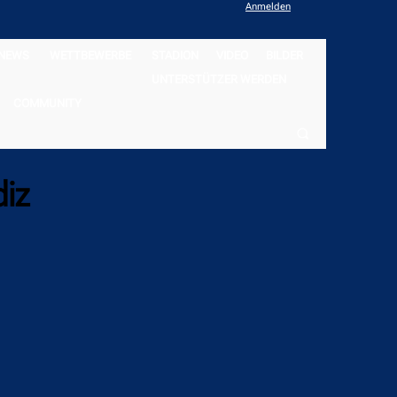
Anmelden
NEWS
WETTBEWERBE
STADION
VIDEO
BILDER
UNTERSTÜTZER WERDEN
COMMUNITY
diz