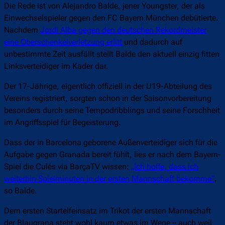
Die Rede ist von Alejandro Balde, jener Youngster, der als
Einwechselspieler gegen den FC Bayern München debütierte.
Nachdem
Jordi Alba gegen den deutschen Rekordmeister
eine Oberschenkelverletzung erlitt
und dadurch auf
unbestimmte Zeit ausfällt stellt Balde den aktuell einzig fitten
Linksverteidiger im Kader dar.
Der 17-Jährige, eigentlich offiziell in der U19-Abteilung des
Vereins registriert, sorgten schon in der Saisonvorbereitung
besonders durch seine Tempodribblings und seine Forschheit
im Angriffsspiel für Begeisterung.
Dass der in Barcelona geborene Außenverteidiger sich für die
Aufgabe gegen Granada bereit fühlt, lies er nach dem Bayern-
Spiel die Culés via BarçaTV wissen:
„Ich hoffe, dass ich
weiterhin Spielminuten in der ersten Mannschaft bekomme“
,
so Balde.
Dem ersten Startelfeinsatz im Trikot der ersten Mannschaft
der Blaugrana steht wohl kaum etwas im Wege – auch weil