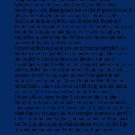
Mingueza würde ich aus dem Grund gegenüber Dest
bevorzugen, weil dieser gerade erst wieder fit geworden ist. In
der zweite Halbzeit kann man dann Dest einwechseln.
Statt Luuk de Jong stellt Koeman hoffentlich Demir auf!
Könnte ein interessantes Trio werde mit Coutinho, Depay und
Demir. De Jong kann man dann in der zweiten Halbzeit
einwechseln, wenn man die Defensive nicht knacken kann
und es mit Flanken probieren muss.
Roberto endlich auf seine gewohnte Position aufstellen. Als
8er hat Roberto eigentlich fast immer überzeugt. Man sollte
ihn endlich wieder dort einsetzen, damit er mit guten
Leistungen wieder Frieden mit den Fans schließen kann. Gavi
wäre natürlich auch eine Option von Beginn an, aber wie
Koeman bereits richtig sagte, zu viele Youngsters in der
Startelf ist auch nicht gut. Vorne Demir, im Mittelfeld Gavi,
hinten Balde…das wäre etwas zu viel. Puig lasse ich außen
vor, da er unter Koeman einfach keine Rolle spielt.
Hinten sollten unsere beiden Stammverteidiger spielen.
Araujo und Pique sind ein gutes Duo und sie funktionieren
auch zusammen. Gegen Bayern haben mir beide gut gefallen.
Wäre Pique viel jünger und viel schneller, könnte das glatt De
Ligt sein. In meinen Augen sieht man gerade an Pique, dass
ein De Ligt mit Araujo gut funktionieren würde, da De Ligt
für mich persönlich eine Ähnlichkeit zu Pique aufweist.