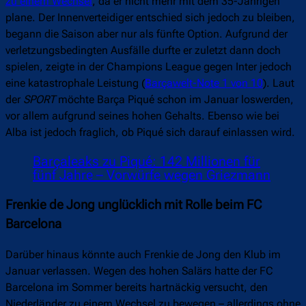
zu einem Wechsel
, da er nicht mehr mit dem 35-Jährigen
plane. Der Innenverteidiger entschied sich jedoch zu bleiben,
begann die Saison aber nur als fünfte Option. Aufgrund der
verletzungsbedingten Ausfälle durfte er zuletzt dann doch
spielen, zeigte in der Champions League gegen Inter jedoch
eine katastrophale Leistung (
Barçawelt-Note 1 von 10
). Laut
der
SPORT
möchte Barça Piqué schon im Januar loswerden,
vor allem aufgrund seines hohen Gehalts. Ebenso wie bei
Alba ist jedoch fraglich, ob Piqué sich darauf einlassen wird.
Barçaleaks zu Piqué: 142 Millionen für
fünf Jahre – Vorwürfe wegen Griezmann
Frenkie de Jong unglücklich mit Rolle beim FC
Barcelona
Darüber hinaus könnte auch Frenkie de Jong den Klub im
Januar verlassen. Wegen des hohen Salärs hatte der FC
Barcelona im Sommer bereits hartnäckig versucht, den
Niederländer zu einem Wechsel zu bewegen – allerdings ohne