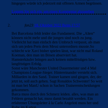
hingegen würde ich jederzeit mit offenen Armen begrüssen.
Loggen Sie sich ein, um einen Kommentar abzugeben
fan23
18. Oktober 2022 Beim 17:57
Bei Barcelona fehlt leider das Fundament. Die „Alten“
können nicht mehr und die jungen sind noch zu jung.
Vielleicht hat man einfach den Umbruch verpasst, als man
sich um jeden Preis dem Messi unterordnen musste.So
schlecht wie Xavi bisher spielen lässt, war nicht mal Roland
Koeman, den man im Bösen abserviert hat.
Hamsterkäufer bringen auch keinen mittelfristigen bzw.
langfristigen Erfolg.
Sonst wäre Manchester United Dauermeister und 4 Mal
Champions-League-Sieger. Hintereinander versteht sich.
Milliarden in den Sand. Trainer kamen und gingen, der, der
jetzt ist, soll auch gehen. Sagt Ronaldos Schwester! So weit
ist man bei ManU schon in Sachen Trainerentscheidungen
gekommen.
Barca muss durch den Schmerz leiden. alles, was man an
Fehlern gemacht hat, muss damit bezahlt werden. Ein
erfahrener Übungsleiter à la Carlo Angeloti muss her und
Ruhe im Karton.