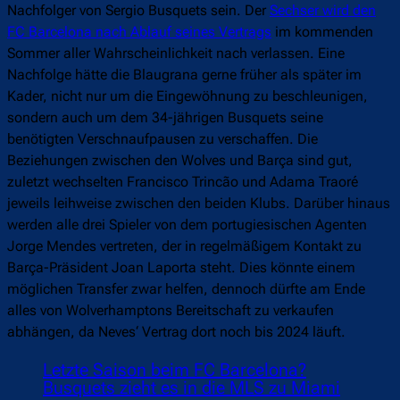
Nachfolger von Sergio Busquets sein. Der
Sechser wird den
FC Barcelona nach Ablauf seines Vertrags
im kommenden
Sommer aller Wahrscheinlichkeit nach verlassen. Eine
Nachfolge hätte die Blaugrana gerne früher als später im
Kader, nicht nur um die Eingewöhnung zu beschleunigen,
sondern auch um dem 34-jährigen Busquets seine
benötigten Verschnaufpausen zu verschaffen. Die
Beziehungen zwischen den Wolves und Barça sind gut,
zuletzt wechselten Francisco Trincão und Adama Traoré
jeweils leihweise zwischen den beiden Klubs. Darüber hinaus
werden alle drei Spieler von dem portugiesischen Agenten
Jorge Mendes vertreten, der in regelmäßigem Kontakt zu
Barça-Präsident Joan Laporta steht. Dies könnte einem
möglichen Transfer zwar helfen, dennoch dürfte am Ende
alles von Wolverhamptons Bereitschaft zu verkaufen
abhängen, da Neves‘ Vertrag dort noch bis 2024 läuft.
Letzte Saison beim FC Barcelona?
Busquets zieht es in die MLS zu Miami