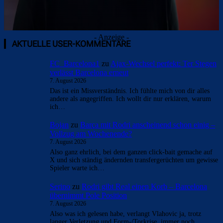
- Anzeige -
AKTUELLE USER-KOMMENTARE
FC_Barcelona1
zu
Ajax-Wechsel perfekt: Ter Stegen
verlässt Barcelona erneut
7. August 2026
Das ist ein Missverständnis. Ich fühlte mich von dir alles
andere als angegriffen. Ich wollt dir nur erklären, warum
ich…
Bojan
zu
Barça mit Rodri anscheinend schon einig –
Vollzug am Wochenende?
7. August 2026
Also ganz ehrlich, bei dem ganzen click-bait gemache auf
X und sich ständig ändernden transfergerüchten um gewisse
Spieler warte ich…
Serino
zu
Rodri gibt Real einen Korb – Barcelona
übernimmt Pole Position
7. August 2026
Also was ich gelesen habe, verlangt Vlahovic ja, trotz
langer Verletzung und Form-/Torkrise, immer noch