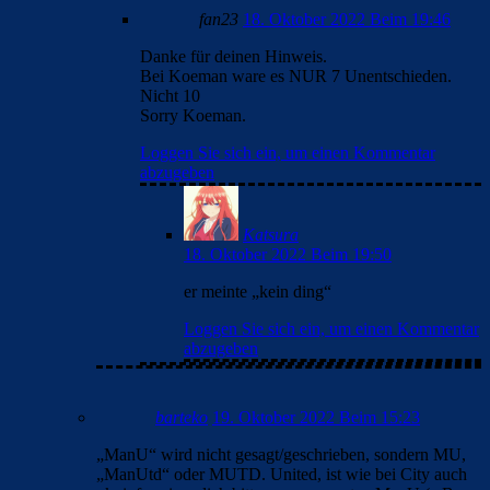
fan23
18. Oktober 2022 Beim 19:46
Danke für deinen Hinweis.
Bei Koeman ware es NUR 7 Unentschieden.
Nicht 10
Sorry Koeman.
Loggen Sie sich ein, um einen Kommentar
abzugeben
Katsura
18. Oktober 2022 Beim 19:50
er meinte „kein ding“
Loggen Sie sich ein, um einen Kommentar
abzugeben
barteko
19. Oktober 2022 Beim 15:23
„ManU“ wird nicht gesagt/geschrieben, sondern MU,
„ManUtd“ oder MUTD. United, ist wie bei City auch