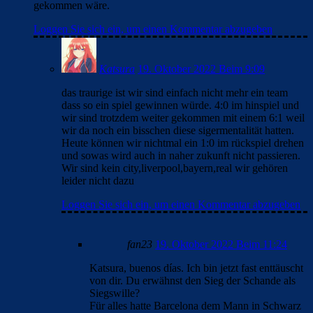
gekommen wäre.
Loggen Sie sich ein, um einen Kommentar abzugeben
Katsura
19. Oktober 2022 Beim 9:09
das traurige ist wir sind einfach nicht mehr ein team
dass so ein spiel gewinnen würde. 4:0 im hinspiel und
wir sind trotzdem weiter gekommen mit einem 6:1 weil
wir da noch ein bisschen diese sigermentalität hatten.
Heute können wir nichtmal ein 1:0 im rückspiel drehen
und sowas wird auch in naher zukunft nicht passieren.
Wir sind kein city,liverpool,bayern,real wir gehören
leider nicht dazu
Loggen Sie sich ein, um einen Kommentar abzugeben
fan23
19. Oktober 2022 Beim 11:24
Katsura, buenos días. Ich bin jetzt fast enttäuscht
von dir. Du erwähnst den Sieg der Schande als
Siegswille?
Für alles hatte Barcelona dem Mann in Schwarz