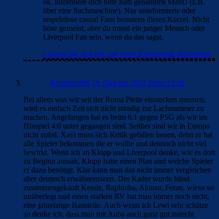
ok. informiere dich bitte zum genannten ManU (z.B.
über eine Suchmaschine). Nur uninformierte oder
respektlose casual Fans benutzen dieses Kürzel. Nicht
böse gemeint, aber du musst ein junger Mensch oder
Liverpool Fan sein, wenn du das sagst.
Loggen Sie sich ein, um einen Kommentar abzugeben
Rivaldo1986
18. Oktober 2022 Beim 23:16
Bei allem was wir seit der Roma Pleite einstecken mussten,
wird es einfach Zeit sich nicht ständig zur Lachnummer zu
machen. Angefangen hat es beim 6:1 gegen PSG als wir im
Hinspiel 4:0 unter gegangen sind. Seither sind wir in Europa
nicht stabil. Xavi muss sich Kritik gefallen lassen, denn er hat
alle Spieler bekommen die er wollte und dennoch nicht viel
bewirkt. Wenn ich an Klopp und Liverpool denke, wie es dort
zu Beginn aussah, Klopp hatte einen Plan und welche Spieler
er dazu benötigt. Klar kann man das nicht immer vergleichen
aber dennoch erwähnenswert. Der Kader wurde blind
zusammengekauft Kessie, Raphinha, Alonso, Feran, wieso so
unüberlegt und einen starken RV hat man immer noch nicht,
eine jahrelange Baustelle. Auch wenn ich Lewi sehr schätze
so denke ich, dass man mit Auba auch ganz gut zurecht