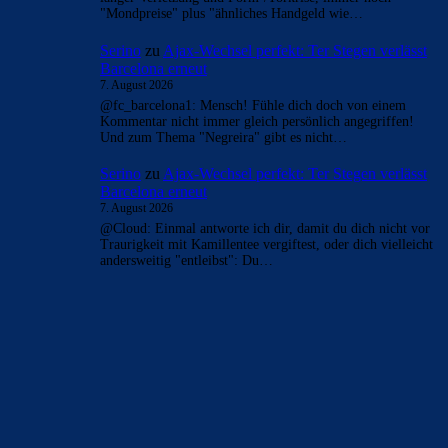
"Mondpreise" plus "ähnliches Handgeld wie…
Serino
zu
Ajax-Wechsel perfekt: Ter Stegen verlässt
Barcelona erneut
7. August 2026
@fc_barcelona1: Mensch! Fühle dich doch von einem
Kommentar nicht immer gleich persönlich angegriffen!
Und zum Thema "Negreira" gibt es nicht…
Serino
zu
Ajax-Wechsel perfekt: Ter Stegen verlässt
Barcelona erneut
7. August 2026
@Cloud: Einmal antworte ich dir, damit du dich nicht vor
Traurigkeit mit Kamillentee vergiftest, oder dich vielleicht
andersweitig "entleibst": Du…
BILDERGALERIEN
Barça zurück im Camp Nou: Der große Comeback-Tag in Bildern
22. November 2025
Heim und auswärts: Das sollen die Trikots von Barça für die Saison