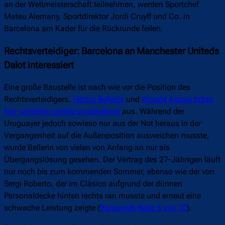
an der Weltmeisterschaft teilnehmen, werden Sportchef
Mateu Alemany, Sportdirektor Jordi Cruyff und Co. in
Barcelona am Kader für die Rückrunde feilen.
Rechtsverteidiger: Barcelona an Manchester Uniteds
Dalot interessiert
Eine große Baustelle ist nach wie vor die Position des
Rechtsverteidigers.
Hector Bellerín
und
Ronald Araujo fallen
hier weiterhin verletzungsbedingt
aus. Während der
Uruguayer jedoch sowieso nur aus der Not heraus in der
Vergangenheit auf die Außenposition ausweichen musste,
wurde Bellerin von vielen von Anfang an nur als
Übergangslösung gesehen. Der Vertrag des 27-Jährigen läuft
nur noch bis zum kommenden Sommer, ebenso wie der von
Sergi Roberto, der im Clásico aufgrund der dünnen
Personaldecke hinten rechts ran musste und erneut eine
schwache Leistung zeigte (
Barçawelt-Note 3 von 10
).