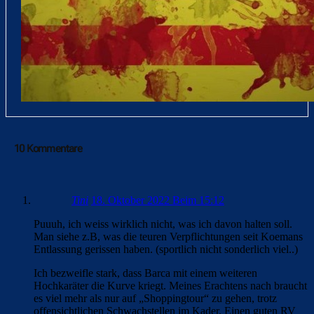
10 Kommentare
Tini
18. Oktober 2022 Beim 15:12
Puuuh, ich weiss wirklich nicht, was ich davon halten soll.
Man siehe z.B, was die teuren Verpflichtungen seit Koemans
Entlassung gerissen haben. (sportlich nicht sonderlich viel..)
Ich bezweifle stark, dass Barca mit einem weiteren
Hochkaräter die Kurve kriegt. Meines Erachtens nach braucht
es viel mehr als nur auf „Shoppingtour“ zu gehen, trotz
offensichtlichen Schwachstellen im Kader. Einen guten RV