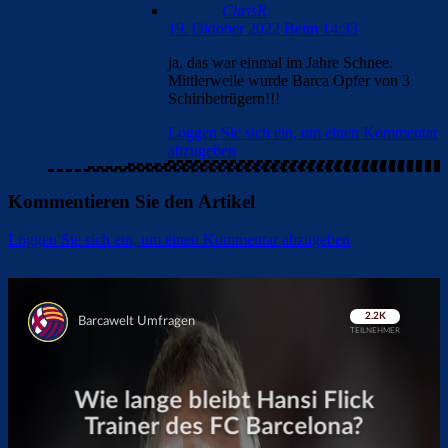
ChrisR
19. Oktober 2022 Beim 14:33
ja, das war einmal im Jahre Schnee.
Mittlerweile wurde Barca Opfer von 3
Schiribetrügern!!!
Loggen Sie sich ein, um einen Kommentar
abzugeben
Kommentieren Sie den Artikel
Loggen Sie sich ein, um einen Kommentar abzugeben
Überspringen