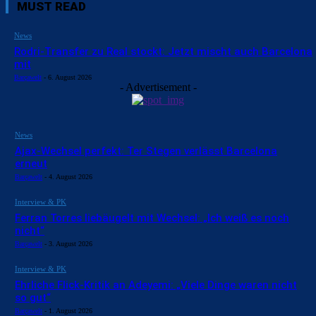
MUST READ
News
Rodri-Transfer zu Real stockt: Jetzt mischt auch Barcelona
mit
Barçawelt
-
6. August 2026
- Advertisement -
News
Ajax-Wechsel perfekt: Ter Stegen verlässt Barcelona
erneut
Barçawelt
-
4. August 2026
Interview & PK
Ferran Torres liebäugelt mit Wechsel: „Ich weiß es noch
nicht“
Barçawelt
-
3. August 2026
Interview & PK
Ehrliche Flick-Kritik an Adeyemi: „Viele Dinge waren nicht
so gut“
Barçawelt
-
1. August 2026