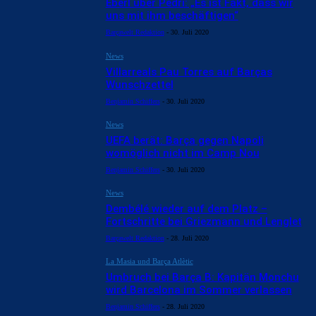
Eberl über Pedri: „Es ist Fakt, dass wir
uns mit ihm beschäftigen“
Barçawelt Redaktion
-
30. Juli 2020
News
Villarreals Pau Torres auf Barças
Wunschzettel
Benjamin Schiffers
-
30. Juli 2020
News
UEFA berät: Barça gegen Napoli
womöglich nicht im Camp Nou
Benjamin Schiffers
-
30. Juli 2020
News
Dembélé wieder auf dem Platz –
Fortschritte bei Griezmann und Lenglet
Barçawelt Redaktion
-
28. Juli 2020
La Masia und Barça Atlètic
Umbruch bei Barça B: Kapitän Monchu
wird Barcelona im Sommer verlassen
Benjamin Schiffers
-
28. Juli 2020