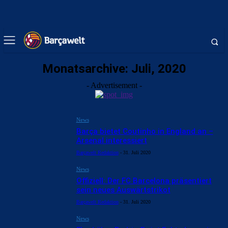
Monatsarchive: Juli, 2020
- Advertisement -
News
Barça bietet Coutinho in England an –
Arsenal interessiert
Barçawelt Redaktion
-
31. Juli 2020
News
Offiziell: Der FC Barcelona präsentiert
sein neues Auswärtstrikot
Barçawelt Redaktion
-
31. Juli 2020
News