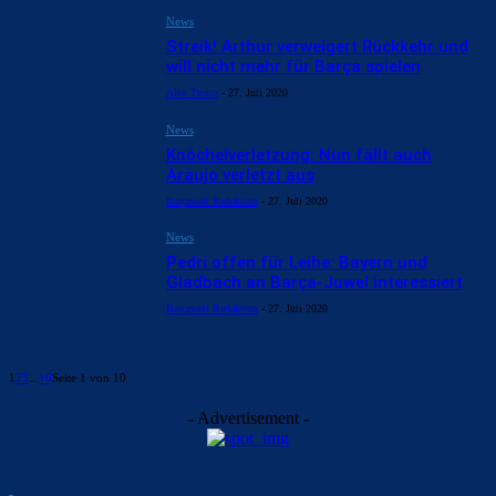
News
Streik! Arthur verweigert Rückkehr und
will nicht mehr für Barça spielen
Alex Truica
-
27. Juli 2020
News
Knöchelverletzung: Nun fällt auch
Araujo verletzt aus
Barçawelt Redaktion
-
27. Juli 2020
News
Pedri offen für Leihe: Bayern und
Gladbach an Barça-Juwel interessiert
Barçawelt Redaktion
-
27. Juli 2020
1
2
3
...
10
Seite 1 von 10
- Advertisement -