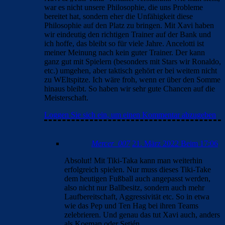
war es nicht unsere Philosophie, die uns Probleme
bereitet hat, sondern eher die Unfähigkeit diese
Philosophie auf den Platz zu bringen. Mit Xavi haben
wir eindeutig den richtigen Trainer auf der Bank und
ich hoffe, das bleibt so für viele Jahre. Ancelotti ist
meiner Meinung nach kein guter Trainer. Der kann
ganz gut mit Spielern (besonders mit Stars wir Ronaldo,
etc.) umgehen, aber taktisch gehört er bei weitem nicht
zu WEltspitze. Ich wäre froh, wenn er über den Somme
hinaus bleibt. So haben wir sehr gute Chancen auf die
Meisterschaft.
Loggen Sie sich ein, um einen Kommentar abzugeben
Mercer_007
21. März 2022 Beim 17:06
Absolut! Mit Tiki-Taka kann man weiterhin
erfolgreich spielen. Nur muss dieses Tiki-Take
dem heutigen Fußball auch angepasst werden,
also nicht nur Ballbesitz, sondern auch mehr
Laufbereitschaft, Aggressivität etc. So in etwa
wie das Pep und Ten Hag bei ihren Teams
zelebrieren. Und genau das tut Xavi auch, anders
als Koeman oder Setién.