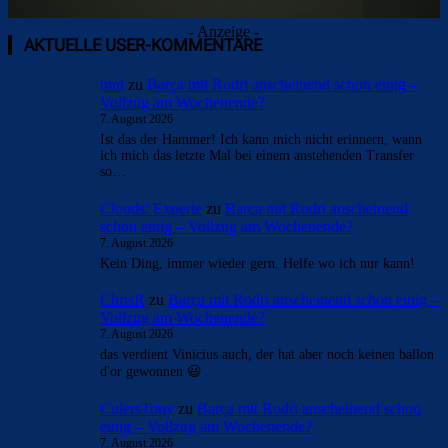
- Anzeige -
AKTUELLE USER-KOMMENTARE
mnl
zu
Barça mit Rodri anscheinend schon einig –
Vollzug am Wochenende?
7. August 2026
Ist das der Hammer! Ich kann mich nicht erinnern, wann
ich mich das letzte Mal bei einem anstehenden Transfer
so…
Clouds: Experte
zu
Barça mit Rodri anscheinend
schon einig – Vollzug am Wochenende?
7. August 2026
Kein Ding, immer wieder gern. Helfe wo ich nur kann!
ChrisR
zu
Barça mit Rodri anscheinend schon einig –
Vollzug am Wochenende?
7. August 2026
das verdient Vinicius auch, der hat aber noch keinen ballon
d'or gewonnen 😃
CulersTony
zu
Barça mit Rodri anscheinend schon
einig – Vollzug am Wochenende?
7. August 2026