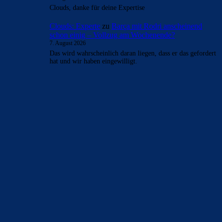
Clouds, danke für deine Expertise
Clouds: Experte
zu
Barça mit Rodri anscheinend
schon einig – Vollzug am Wochenende?
7. August 2026
Das wird wahrscheinlich daran liegen, dass er das gefordert
hat und wir haben eingewilligt.
BILDERGALERIEN
Barça zurück im Camp Nou: Der große Comeback-Tag in Bildern
22. November 2025
Heim und auswärts: Das sollen die Trikots von Barça für die Saison
2025/26 sein
6. Januar 2025
WEITERE KATEGORIEN
News
4693
xTop News
4118
La Liga
3264