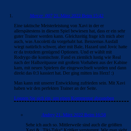
Mercer_007
21. März 2022 Beim 15:42
Eine taktische Meisterleistung von Xavi in der er
allerspätestens in diesem Spiel bewiesen hat, dass er ein sehr
guter Trainer werden kann. Gleichzeitig frage ich mich aber
auch, was Ancoletti da vorgehabt hat. Benzemas Ausfall
wiegt natürlich schwer, aber mit Bale, Hazard und Jovic hatte
er da trotzdem genügend Optionen. Und er wählt mit
Rodrygo die komischste. Fand es ziemlich lustig wie Real
nach der Halbzeitpause mit großem Vorhaben aus der Kabine
kam, mit neuen Spielern die eingewechselt wurden und dann
direkt das 0:3 kassiert hat. Der ging mitten ins Herz! :)
Man kann mit unserer Entwicklung zufrieden sein. Mit Xavi
haben wir den perfekten Trainer an der Seite.
Loggen Sie sich ein, um einen Kommentar abzugeben
Andrey
21. März 2022 Beim 16:58
Sehe ich auch so. Mittlerweile sind auch die größten
Xavi & „Tiki-Taka“ Kritiker verstummt. Wie man sieht,