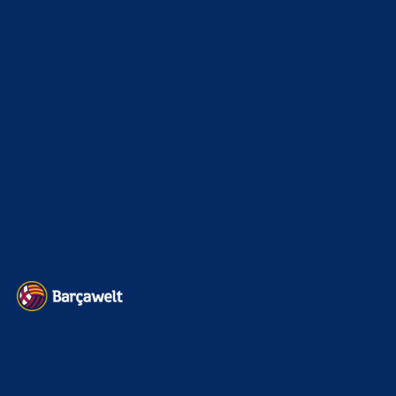
Champions League
1112
Interview & PK
888
Sonstiges
675
Kader
626
Transfermarkt
601
Impressum
Datenschutz
Kontakt