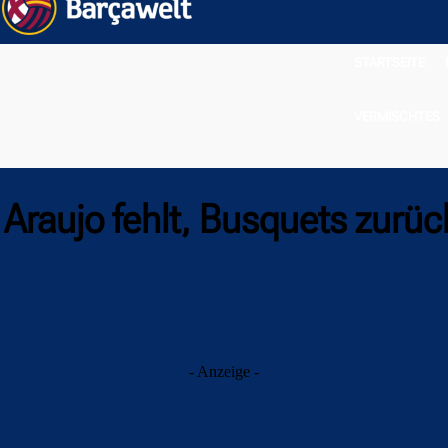
STARTSEITE
VERMISCHTES
Araujo fehlt, Busquets zurüc
- Anzeige -