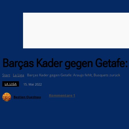
Barças Kader gegen Getafe: 
Start
La Liga
Barças Kader gegen Getafe: Araujo fehlt, Busquets zurück
LA LIGA
15. Mai 2022
Kommentare
1
Bastian Quednau