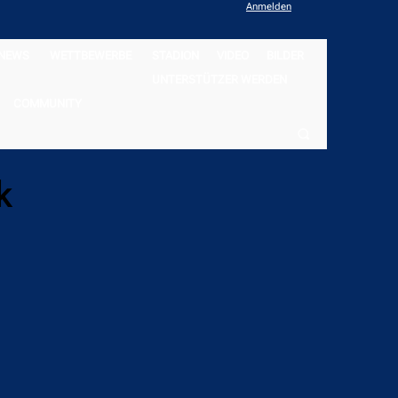
Anmelden
NEWS
WETTBEWERBE
STADION
VIDEO
BILDER
UNTERSTÜTZER WERDEN
COMMUNITY
k