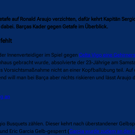
tafe auf Ronald Araujo verzichten, dafür kehrt Kapitän Serg
t dabei. Barças Kader gegen Getafe im Überblick.
fehlt
der Innenverteidiger im Spiel gegen
Celta Vigo eine Gehirners
haus gebracht wurde, absolvierte der 23-Jährige am Samsta
als Vorsichtsmaßnahme nicht an einer Kopfballübung teil. Auf 
end will man bei Barça aber nichts riskieren und lässt Arauj
ng an
gio Busquets zählen. Dieser kehrt nach überstandener Gelbsp
und Eric Garcia Gelb-gesperrt (
Garcia wurde zudem an der H