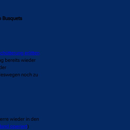
io Busquets
chütterung erlitten
g bereits wieder
der
o deswegen noch zu
erre wieder in den
and operiert
)