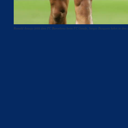
Ronald Araujo fehlt dem FC Barcelona beim FC Getafe, Sergio Busquets kehrt in de
Teilen
F