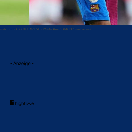
n Kader zurück. FOTO: IMAGO / ZUMA Wire / IMAGO / Shutterstock
acebook
Twitter
WhatsApp
- Anzeige -