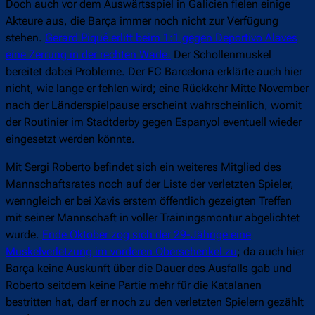
Doch auch vor dem Auswärtsspiel in Galicien fielen einige
Akteure aus, die Barça immer noch nicht zur Verfügung
stehen.
Gerard Piqué erlitt beim 1:1 gegen Deportivo Alaves
eine Zerrung in der rechten Wade.
Der Schollenmuskel
bereitet dabei Probleme. Der FC Barcelona erklärte auch hier
nicht, wie lange er fehlen wird; eine Rückkehr Mitte November
nach der Länderspielpause erscheint wahrscheinlich, womit
der Routinier im Stadtderby gegen Espanyol eventuell wieder
eingesetzt werden könnte.
Mit Sergi Roberto befindet sich ein weiteres Mitglied des
Mannschaftsrates noch auf der Liste der verletzten Spieler,
wenngleich er bei Xavis erstem öffentlich gezeigten Treffen
mit seiner Mannschaft in voller Trainingsmontur abgelichtet
wurde.
Ende Oktober zog sich der 29-Jährige eine
Muskelverletzung im vorderen Oberschenkel zu
; da auch hier
Barça keine Auskunft über die Dauer des Ausfalls gab und
Roberto seitdem keine Partie mehr für die Katalanen
bestritten hat, darf er noch zu den verletzten Spielern gezählt