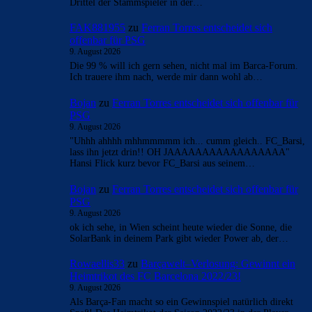
Drittel der Stammspieler in der…
FAK881955
zu
Ferran Torres entscheidet sich
offenbar für PSG
9. August 2026
Die 99 % will ich gern sehen, nicht mal im Barca-Forum.
Ich trauere ihm nach, werde mir dann wohl ab…
Bojan
zu
Ferran Torres entscheidet sich offenbar für
PSG
9. August 2026
"Uhhh ahhhh mhhmmmmm ich... cumm gleich.. FC_Barsi,
lass ihn jetzt drin!! OH JAAAAAAAAAAAAAAAAA"
Hansi Flick kurz bevor FC_Barsi aus seinem…
Bojan
zu
Ferran Torres entscheidet sich offenbar für
PSG
9. August 2026
ok ich sehe, in Wien scheint heute wieder die Sonne, die
SolarBank in deinem Park gibt wieder Power ab, der…
Rowaellis33
zu
Barçawelt–Verlosung: Gewinnt ein
Heimtrikot des FC Barcelona 2022/23!
9. August 2026
Als Barça-Fan macht so ein Gewinnspiel natürlich direkt