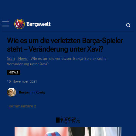
Wie es um die verletzten Barça-Spieler
steht – Veränderung unter Xavi?
Start
News
Wie es um die verletzten Barça-Spieler steht -
Veränderung unter Xavi?
NEWS
10. November 2021
Benjamin König
Kommentare
2
- Anzeige -