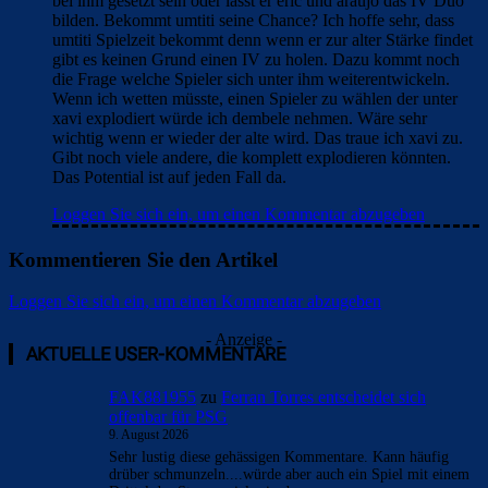
bei ihm gesetzt sein oder lässt er eric und araujo das IV Duo
bilden. Bekommt umtiti seine Chance? Ich hoffe sehr, dass
umtiti Spielzeit bekommt denn wenn er zur alter Stärke findet
gibt es keinen Grund einen IV zu holen. Dazu kommt noch
die Frage welche Spieler sich unter ihm weiterentwickeln.
Wenn ich wetten müsste, einen Spieler zu wählen der unter
xavi explodiert würde ich dembele nehmen. Wäre sehr
wichtig wenn er wieder der alte wird. Das traue ich xavi zu.
Gibt noch viele andere, die komplett explodieren könnten.
Das Potential ist auf jeden Fall da.
Loggen Sie sich ein, um einen Kommentar abzugeben
Kommentieren Sie den Artikel
Loggen Sie sich ein, um einen Kommentar abzugeben
- Anzeige -
AKTUELLE USER-KOMMENTARE
FAK881955
zu
Ferran Torres entscheidet sich
offenbar für PSG
9. August 2026
Sehr lustig diese gehässigen Kommentare. Kann häufig
drüber schmunzeln....würde aber auch ein Spiel mit einem