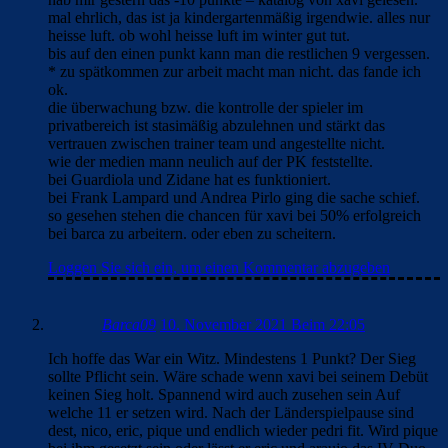
mal ehrlich, das ist ja kindergartenmäßig irgendwie. alles nur
heisse luft. ob wohl heisse luft im winter gut tut.
bis auf den einen punkt kann man die restlichen 9 vergessen.
* zu spätkommen zur arbeit macht man nicht. das fande ich
ok.
die überwachung bzw. die kontrolle der spieler im
privatbereich ist stasimäßig abzulehnen und stärkt das
vertrauen zwischen trainer team und angestellte nicht.
wie der medien mann neulich auf der PK feststellte.
bei Guardiola und Zidane hat es funktioniert.
bei Frank Lampard und Andrea Pirlo ging die sache schief.
so gesehen stehen die chancen für xavi bei 50% erfolgreich
bei barca zu arbeitern. oder eben zu scheitern.
Loggen Sie sich ein, um einen Kommentar abzugeben
Barca09
10. November 2021 Beim 22:05
Ich hoffe das War ein Witz. Mindestens 1 Punkt? Der Sieg
sollte Pflicht sein. Wäre schade wenn xavi bei seinem Debüt
keinen Sieg holt. Spannend wird auch zusehen sein Auf
welche 11 er setzen wird. Nach der Länderspielpause sind
dest, nico, eric, pique und endlich wieder pedri fit. Wird pique