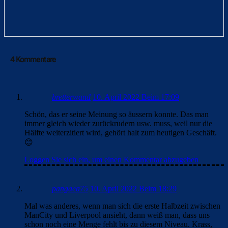
4 Kommentare
bretterwand
10. April 2022 Beim 17:09
Schön, das er seine Meinung so äussern konnte. Das man
immer gleich wieder zurückrudern usw. muss, weil nur die
Hälfte weiterzitiert wird, gehört halt zum heutigen Geschäft.
😊
Loggen Sie sich ein, um einen Kommentar abzugeben
pangaea75
10. April 2022 Beim 18:29
Mal was anderes, wenn man sich die erste Halbzeit zwischen
ManCity und Liverpool ansieht, dann weiß man, dass uns
schon noch eine Menge fehlt bis zu diesem Niveau. Krass,