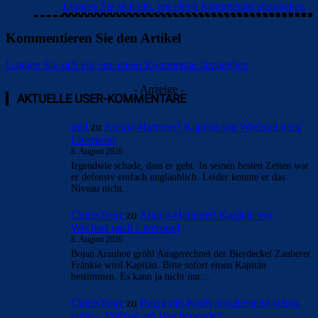
Loggen Sie sich ein, um einen Kommentar abzugeben
Kommentieren Sie den Artikel
Loggen Sie sich ein, um einen Kommentar abzugeben
- Anzeige -
AKTUELLE USER-KOMMENTARE
mnl
zu
Araújo-Hammer! Kapitän vor Wechsel nach
Liverpool
8. August 2026
Irgendwie schade, dass er geht. In seinen besten Zeiten war
er defensiv einfach unglaublich. Leider konnte er das
Niveau nicht…
CulersTony
zu
Araújo-Hammer! Kapitän vor
Wechsel nach Liverpool
8. August 2026
Bojan Arauhoe gröhl Ausgerechnet der Bierdeckel Zauberer
Fränkie wird Kapitän. Bitte sofort einen Kapitän
bestimmen. Es kann ja nicht nur…
CulersTony
zu
Barça mit Rodri anscheinend schon
einig – Vollzug am Wochenende?