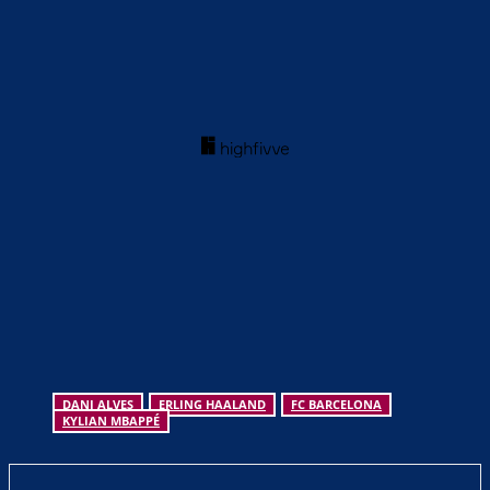
DANI ALVES
ERLING HAALAND
FC BARCELONA
KYLIAN MBAPPÉ