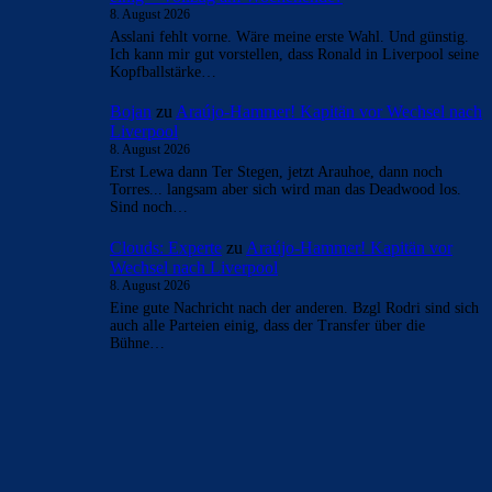
8. August 2026
Asslani fehlt vorne. Wäre meine erste Wahl. Und günstig.
Ich kann mir gut vorstellen, dass Ronald in Liverpool seine
Kopfballstärke…
Bojan
zu
Araújo-Hammer! Kapitän vor Wechsel nach
Liverpool
8. August 2026
Erst Lewa dann Ter Stegen, jetzt Arauhoe, dann noch
Torres... langsam aber sich wird man das Deadwood los.
Sind noch…
Clouds: Experte
zu
Araújo-Hammer! Kapitän vor
Wechsel nach Liverpool
8. August 2026
Eine gute Nachricht nach der anderen. Bzgl Rodri sind sich
auch alle Parteien einig, dass der Transfer über die
Bühne…
BILDERGALERIEN
Barça zurück im Camp Nou: Der große Comeback-Tag in Bildern