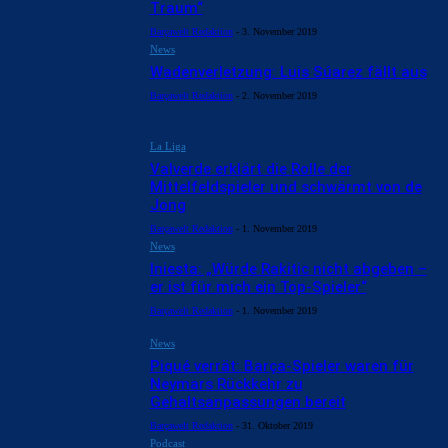
Traum“
Barçawelt Redaktion
-
3. November 2019
News
Wadenverletzung: Luis Súarez fällt aus
Barçawelt Redaktion
-
2. November 2019
La Liga
Valverde erklärt die Rolle der
Mittelfeldspieler und schwärmt von de
Jong
Barçawelt Redaktion
-
1. November 2019
News
Iniesta: „Würde Rakitic nicht abgeben –
er ist für mich ein Top-Spieler“
Barçawelt Redaktion
-
1. November 2019
News
Piqué verrät: Barça-Spieler waren für
Neymars Rückkehr zu
Gehaltsanpassungen bereit
Barçawelt Redaktion
-
31. Oktober 2019
Podcast