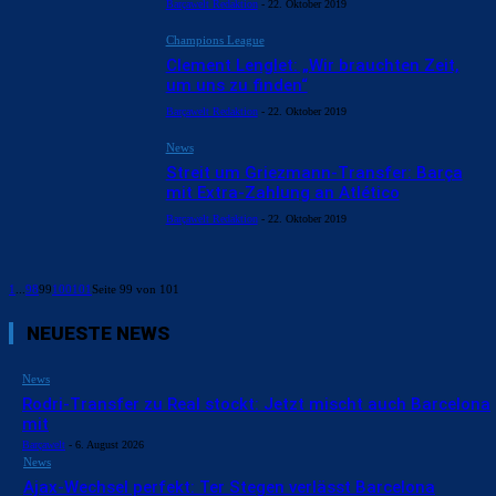
Barçawelt Redaktion
-
22. Oktober 2019
Champions League
Clement Lenglet: „Wir brauchten Zeit,
um uns zu finden“
Barçawelt Redaktion
-
22. Oktober 2019
News
Streit um Griezmann-Transfer: Barça
mit Extra-Zahlung an Atlético
Barçawelt Redaktion
-
22. Oktober 2019
1
...
98
99
100
101
Seite 99 von 101
NEUESTE NEWS
News
Rodri-Transfer zu Real stockt: Jetzt mischt auch Barcelona
mit
Barçawelt
-
6. August 2026
News
Ajax-Wechsel perfekt: Ter Stegen verlässt Barcelona