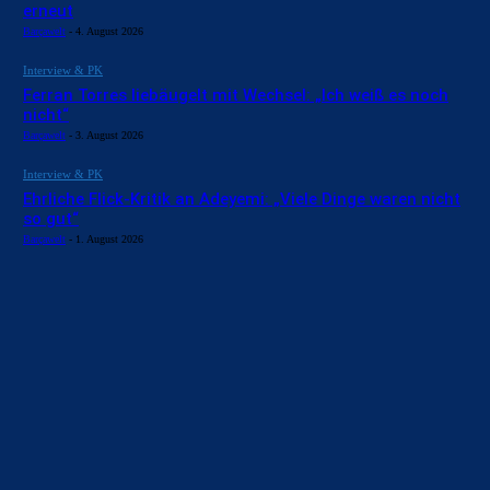
erneut
Barçawelt
-
4. August 2026
Interview & PK
Ferran Torres liebäugelt mit Wechsel: „Ich weiß es noch
nicht“
Barçawelt
-
3. August 2026
Interview & PK
Ehrliche Flick-Kritik an Adeyemi: „Viele Dinge waren nicht
so gut“
Barçawelt
-
1. August 2026
BILDERGALERIEN
Barça zurück im Camp Nou: Der große Comeback-Tag in Bildern
22. November 2025
Heim und auswärts: Das sollen die Trikots von Barça für die Saison
2025/26 sein
6. Januar 2025