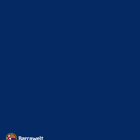
WEITERE KATEGORIEN
News
4692
xTop News
4117
La Liga
3264
Champions League
1112
Interview & PK
888
Sonstiges
675
Kader
626
Transfermarkt
600
Impressum
Datenschutz
Kontakt