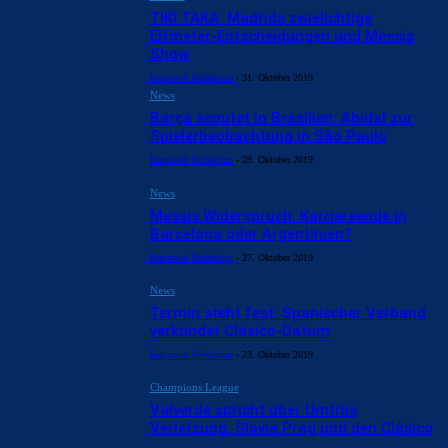
TIKI TAKA: Madrids zwielichtige
Elfmeter-Entscheidungen und Messis
Show
Barçawelt Redaktion
-
31. Oktober 2019
News
Barça scoutet in Brasilien: Abidal zur
Spielerbeobachtung in São Paulo
Barçawelt Redaktion
-
29. Oktober 2019
News
Messis Widerspruch: Karriereende in
Barcelona oder Argentinien?
Barçawelt Redaktion
-
27. Oktober 2019
News
Termin steht fest: Spanischer Verband
verkündet Clásico-Datum
Barçawelt Redaktion
-
23. Oktober 2019
Champions League
Valverde spricht über Umtitis
Verletzung, Slavia Prag und den Clásico